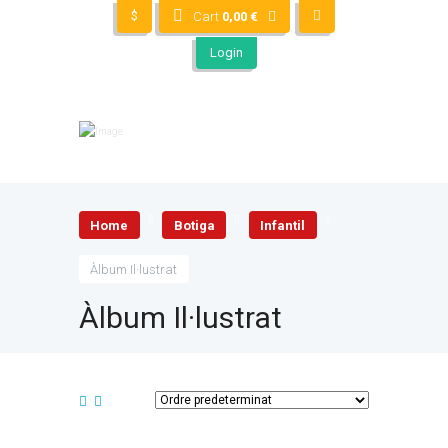
$
Cart
0,00
€
Login
Home
Botiga
Infantil
Àlbum Il·lustrat
Àlbum Il·lustrat