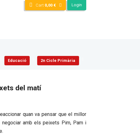
Login
Cart
0,00
€
Educació
2n Cicle Primària
ixets del matí
eaccionar quan va pensar que el millor
de negociar amb els peixets Pim, Pam i
e.