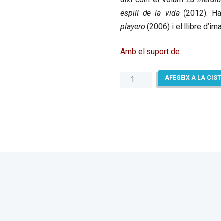
espill de la vida
(2012). Ha
playero
(2006) i el llibre d’i
Amb el suport de
quantitat
AFEGEIX A LA CIS
de
Alfred
i
els
tres
peixets
del
matí