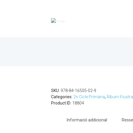
SKU:
978-84-16505-02-9
Categories:
2n Cicle Primària
,
Àlbum Il·lustra
Product ID:
18804
Informació addicional
Resse