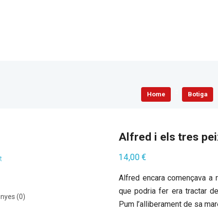
Home
Botiga
Alfred i els tres pe
14,00
€
t
Alfred encara començava a r
que podria fer era tractar 
nyes (0)
Pum l’alliberament de sa mar