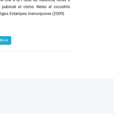
 publicat el còmic
Neleo el cocodrilo
matges
Estampes menorquines
(2009).
TELLA