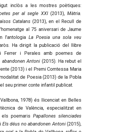
gut inclòs a les mostres poètiques:
poetes per al segle XXI
(2013),
Màtria.
aïsos Catalans
(2013), en el Recull de
’homenatge al 75 aniversari de Jaume
n l’antologia
La Poesia una sola veu
ròs. Ha dirigit la publicació del llibre
ni Ferrer i Perales amb poemes de
o abandonen Antoni
(2015). Ha rebut el
ente (2013) i el Premi Comtessa Maria
 modalitat de Poesia (2013) de la Pobla
el seu primer conte infantil publicat.
Vallbona, 1978) és llicenciat en Belles
itècnica de València, especialitzat en
rat els poemaris
Papallones silenciades
i
Els déus no abandonen Antoni
(2015),
ura oral a la Pobla de Vallbona, reflex o