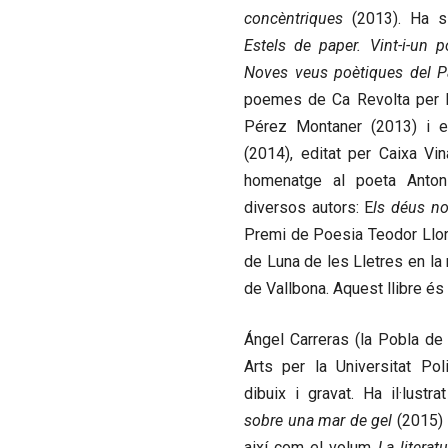
concèntriques
(2013). Ha si
Estels de paper. Vint-i-un 
Noves veus poètiques del P
poemes de Ca Revolta per l
Pérez Montaner (2013) i e
(2014), editat per Caixa Vina
homenatge al poeta Anto
diversos autors: E
ls déus n
Premi de Poesia Teodor Llor
de Luna de les Lletres en la
de Vallbona. Aquest llibre és 
Ángel Carreras
(la Pobla de 
Arts per la Universitat Pol
dibuix i gravat. Ha il·lust
sobre una mar de gel
(2015) 
així com el volum
La literat