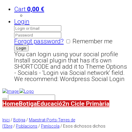
Cart
0,00
€
Login
Forgot password?
Remember me
You can login using your social profile
Install social plugin that has it's own
SHORTCODE and add it to Theme Options
- Socials - 'Login via Social network' field.
We recommend: Wordpress Social Login
Home
Botiga
Educació
2n Cicle Primària
Inici
/
Botiga
/
Maestrat-Ports-Terres de
l'Ebre
/
Poblacions
/
Peníscola
/ Esos dichosos dichos