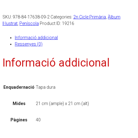
SKU:
978-84-17638-09-2
Categories:
2n Cicle Primària
,
Àlbum
Il·lustrat
,
Peníscola
Product ID:
19216
Informació addicional
Ressenyes (0)
Informació addicional
Enquadernació
Tapa dura
Mides
21 cm (ample) x 21 cm (alt)
Pàgines
40