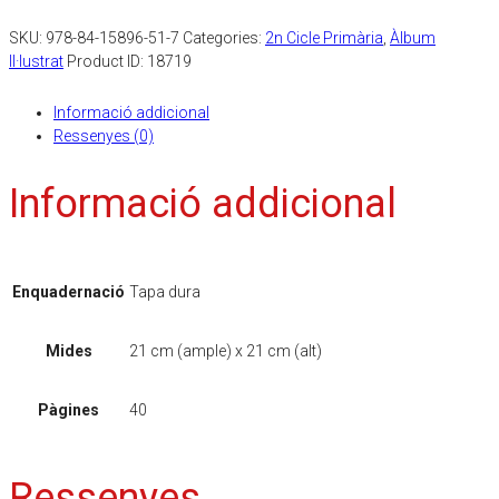
SKU:
978-84-15896-51-7
Categories:
2n Cicle Primària
,
Àlbum
Il·lustrat
Product ID:
18719
Informació addicional
Ressenyes (0)
Informació addicional
Enquadernació
Tapa dura
Mides
21 cm (ample) x 21 cm (alt)
Pàgines
40
Ressenyes