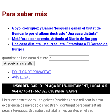
Para saber más
Goyo Rodríguez y Daniel Nesquens ganan el Ciutat de
Benicarló por el álbum ilustrado “Una casa distinta”
Metáforas con premio. Artículo al Diario de Burgos
Una casa distinta… y surrealista. Entrevista a El Correo de
Burgos
quantitat de Una casa distinta
Afegeix a la cistella
POLÍTICA DE PRIVACITAT
AVÍS LEGAL
12580 BENICARLÓ · PLAÇA DE L'AJUNTAMENT, LOCAL 4-5 ·
964 47 46 41 · 667 823 638 (WHATSAPP)
llibreriamaestrat.com usa galetes(cookies) per a millorar la seva
experiència de navegació i mostrar-li contingut personalitzat als
seus interessos. Si desitja deshabilitar les galetes en el seu