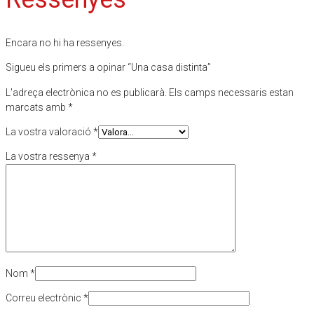
Encara no hi ha ressenyes.
Sigueu els primers a opinar “Una casa distinta”
L'adreça electrònica no es publicarà.
Els camps necessaris estan
marcats amb
*
La vostra valoració
*
La vostra ressenya
*
Nom
*
Correu electrònic
*