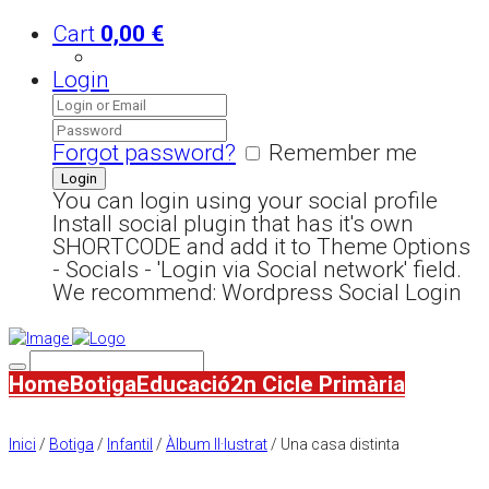
Cart
0,00
€
Login
Forgot password?
Remember me
You can login using your social profile
Install social plugin that has it's own
SHORTCODE and add it to Theme Options
- Socials - 'Login via Social network' field.
We recommend: Wordpress Social Login
Home
Botiga
Educació
2n Cicle Primària
Inici
/
Botiga
/
Infantil
/
Àlbum Il·lustrat
/ Una casa distinta