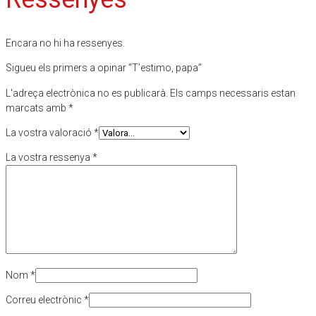
Encara no hi ha ressenyes.
Sigueu els primers a opinar “T’estimo, papa”
L'adreça electrònica no es publicarà.
Els camps necessaris estan
marcats amb
*
La vostra valoració
*
La vostra ressenya
*
Nom
*
Correu electrònic
*