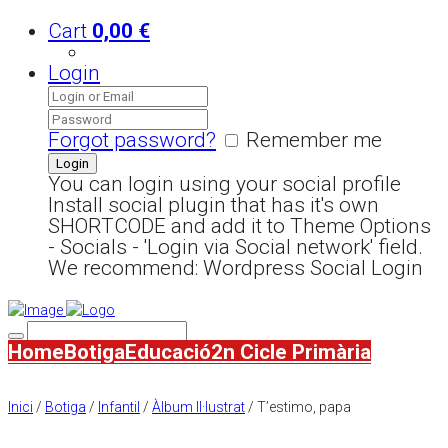
Cart
0,00
€
Login
Forgot password?
Remember me
You can login using your social profile
Install social plugin that has it's own
SHORTCODE and add it to Theme Options
- Socials - 'Login via Social network' field.
We recommend: Wordpress Social Login
Home
Botiga
Educació
2n Cicle Primària
Inici
/
Botiga
/
Infantil
/
Àlbum Il·lustrat
/ T’estimo, papa