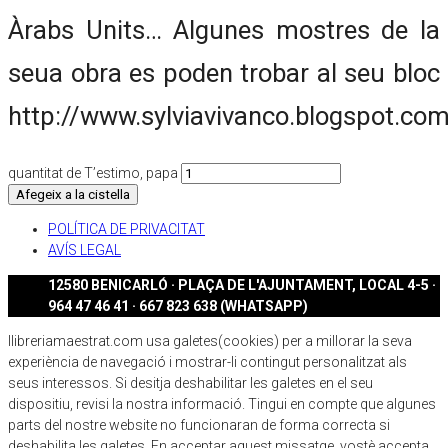
Àrabs Units… Algunes mostres de la
seua obra es poden trobar al seu bloc
http://www.sylviavivanco.blogspot.com
quantitat de T’estimo, papa
Afegeix a la cistella
POLÍTICA DE PRIVACITAT
AVÍS LEGAL
12580 BENICARLÓ · PLAÇA DE L'AJUNTAMENT, LOCAL 4-5 ·
964 47 46 41 · 667 823 638 (WHATSAPP)
llibreriamaestrat.com usa galetes(cookies) per a millorar la seva
experiència de navegació i mostrar-li contingut personalitzat als
seus interessos. Si desitja deshabilitar les galetes en el seu
dispositiu, revisi la nostra informació. Tingui en compte que algunes
parts del nostre website no funcionaran de forma correcta si
deshabilita les galetes. En acceptar aquest missatge, vostè accepta