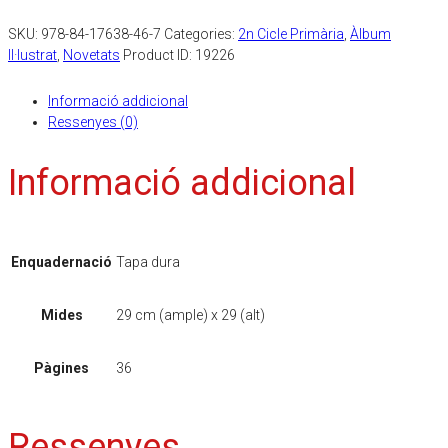
SKU:
978-84-17638-46-7
Categories:
2n Cicle Primària
,
Àlbum
Il·lustrat
,
Novetats
Product ID:
19226
Informació addicional
Ressenyes (0)
Informació addicional
Enquadernació
Tapa dura
Mides
29 cm (ample) x 29 (alt)
Pàgines
36
Ressenyes