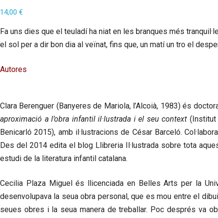
14,00
€
Fa uns dies que el teuladí ha niat en les branques més tranquil·les
el sol per a dir bon dia al veïnat, fins que, un matí un tro el de
Autores
Clara Berenguer
(Banyeres de Mariola, l’Alcoià, 1983) és doctora 
aproximació a l’obra infantil il·lustrada i el seu context
(Institut
Benicarló 2015), amb il·lustracions de César Barceló. Col·labora
Des del 2014 edita el blog Llibreria Il·lustrada sobre tota aqu
estudi de la literatura infantil catalana.
Cecilia Plaza Miguel
és llicenciada en Belles Arts per la Univ
desenvolupava la seua obra personal, que es mou entre el dibuix
seues obres i la seua manera de treballar. Poc després va obr