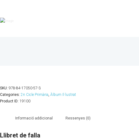
SKU:
978-84-17050-57-3
Categories:
2n Cicle Primària
,
Àlbum Il·lustrat
Product ID:
19100
Informació addicional
Ressenyes (0)
Llibret de falla