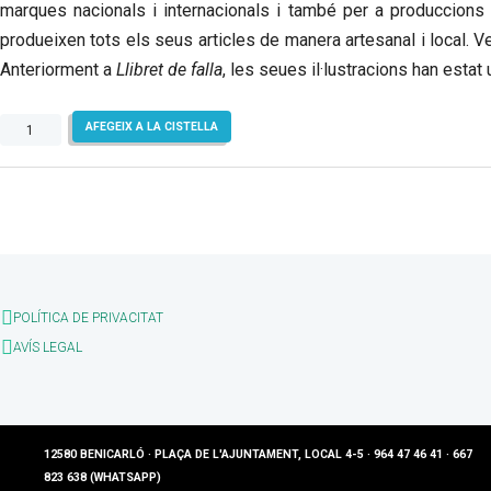
marques nacionals i internacionals i també per a produccion
produeixen tots els seus articles de manera artesanal i local. Ven
Anteriorment a
Llibret de falla
, les seues il·lustracions han esta
quantitat
AFEGEIX A LA CISTELLA
de
Llibret
de
falla
POLÍTICA DE PRIVACITAT
AVÍS LEGAL
12580 BENICARLÓ · PLAÇA DE L'AJUNTAMENT, LOCAL 4-5 · 964 47 46 41 · 667
823 638 (WHATSAPP)