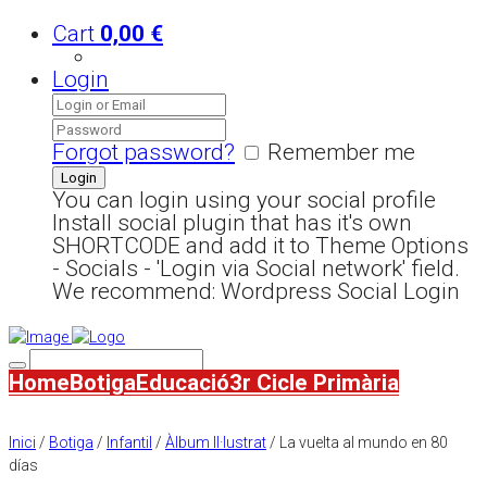
Cart
0,00
€
Login
Forgot password?
Remember me
You can login using your social profile
Install social plugin that has it's own
SHORTCODE and add it to Theme Options
- Socials - 'Login via Social network' field.
We recommend: Wordpress Social Login
Home
Botiga
Educació
3r Cicle Primària
Inici
/
Botiga
/
Infantil
/
Àlbum Il·lustrat
/ La vuelta al mundo en 80
días