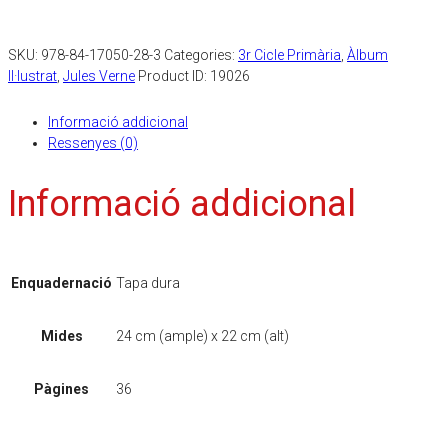
SKU:
978-84-17050-28-3
Categories:
3r Cicle Primària
,
Àlbum
Il·lustrat
,
Jules Verne
Product ID:
19026
Informació addicional
Ressenyes (0)
Informació addicional
Enquadernació
Tapa dura
Mides
24 cm (ample) x 22 cm (alt)
Pàgines
36