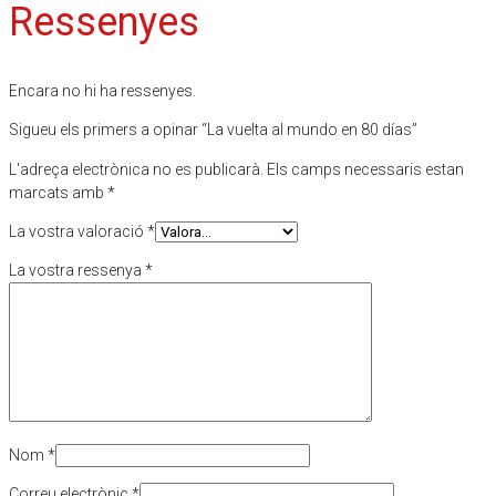
Ressenyes
Encara no hi ha ressenyes.
Sigueu els primers a opinar “La vuelta al mundo en 80 días”
L'adreça electrònica no es publicarà.
Els camps necessaris estan
marcats amb
*
La vostra valoració
*
La vostra ressenya
*
Nom
*
Correu electrònic
*