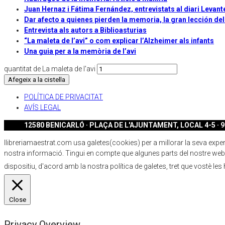
Juan Hernaz i Fátima Fernández, entrevistats al diari Levan
Dar afecto a quienes pierden la memoria, la gran lección del
Entrevista als autors a Biblioasturias
“La maleta de l’avi” o com explicar l’Alzheimer als infants
Una guia per a la memòria de l’avi
quantitat de La maleta de l'avi
Afegeix a la cistella
POLÍTICA DE PRIVACITAT
AVÍS LEGAL
12580 BENICARLÓ · PLAÇA DE L'AJUNTAMENT, LOCAL 4-5 · 96
llibreriamaestrat.com usa galetes(cookies) per a millorar la seva experiè
nostra informació. Tingui en compte que algunes parts del nostre webs
dispositiu, d'acord amb la nostra política de galetes, tret que vostè les
Close
Privacy Overview