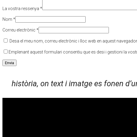
La vostra ressenya
*
Nom
*
Correu electrònic
*
Desa el meu nom, correu electrònic i lloc web en aquest navegado
Emplenant aquest formulari consentiu que es desi i gestioni la vos
història, on text i imatge es fonen d