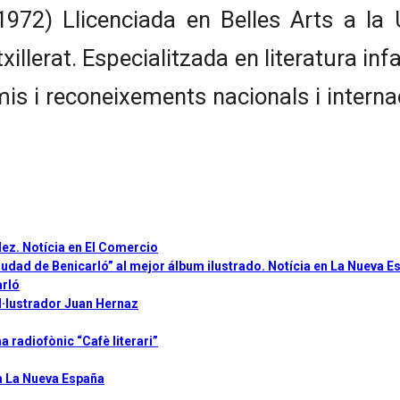
972) Llicenciada en Belles Arts a la 
llerat. Especialitzada en literatura inf
is i reconeixements nacionals i interna
ez. Notícia en El Comercio
udad de Benicarló” al mejor álbum ilustrado. Notícia en La Nueva E
arló
il·lustrador Juan Hernaz
a radiofònic “Cafè literari”
 a La Nueva España