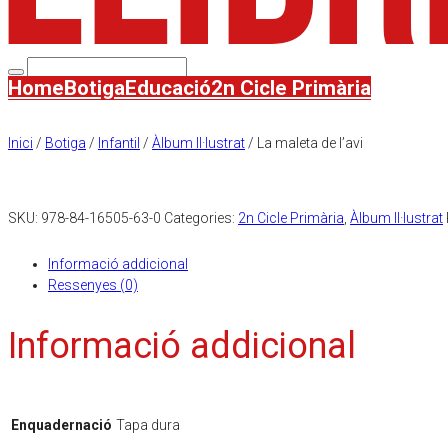
Home
Botiga
Educació
2n Cicle Primària
Inici
/
Botiga
/
Infantil
/
Àlbum Il·lustrat
/ La maleta de l’avi
SKU:
978-84-16505-63-0
Categories:
2n Cicle Primària
,
Àlbum Il·lustrat
Informació addicional
Ressenyes (0)
Informació addicional
Enquadernació
Tapa dura