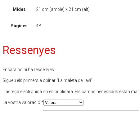
Mides
21 cm (ample) x 21 cm (alt)
Pàgines
48
Ressenyes
Encara no hi ha ressenyes.
Sigueu els primers a opinar “La maleta de l’avi”
L'adreça electrònica no es publicarà.
Els camps necessaris estan ma
La vostra valoració
*