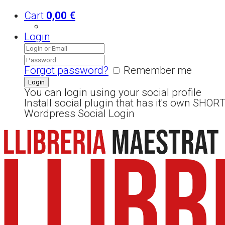
Cart
0,00
€
Login
Forgot password?
Remember me
You can login using your social profile
Install social plugin that has it's own SHO
Wordpress Social Login