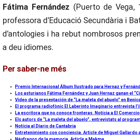
Fátima Fernández
(Puerto de Vega, 1
professora d’Educació Secundària i Batxi
d’antologies i ha rebut nombrosos prem
a deu idiomes.
Per saber-ne més
Premio Internacional Álbum Ilustrado para Hernaz y Fernánd
Los asturianos Fátima Fernández y Juan Hernaz ganan el “Ci
Vídeo de la presentación de “La maleta del abuelo” en Benic
El programa radiofònic El Laberinto Imaginario entrevista l’
La escritora que no conoce fronteras. Notícia a El Comercio
Els autors de “La maleta del abuelo”, entrevistats al program
Notícia al Diario de Cantabria
Entretenimiento con conciencia. Article de Miguel Gallardo
Náufragos de la memoria. Article a Makma