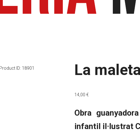
La maleta 
Product ID:
18901
14,00
€
Obra guanyadora 
infantil il·lustrat