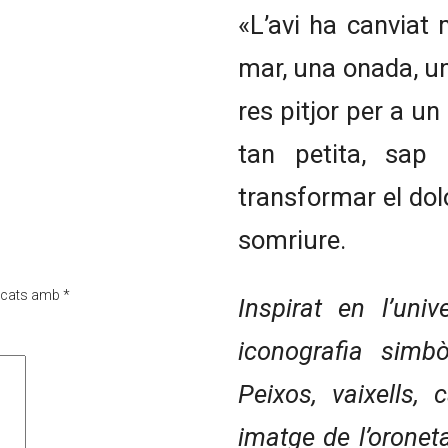
«L’avi ha canviat
mar, una onada, un
res pitjor per a un
tan petita, sap
transformar el dol
somriure.
rcats amb
*
Inspirat en l’uni
iconografia simbò
Peixos, vaixells, 
imatge de l’oronet