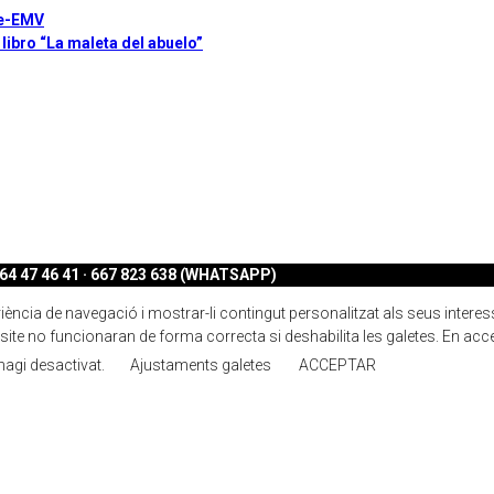
te-EMV
 libro “La maleta del abuelo”
4 47 46 41 · 667 823 638 (WHATSAPP)
ncia de navegació i mostrar-li contingut personalitzat als seus interessos.
ite no funcionaran de forma correcta si deshabilita les galetes. En acc
 hagi desactivat.
Ajustaments galetes
ACCEPTAR