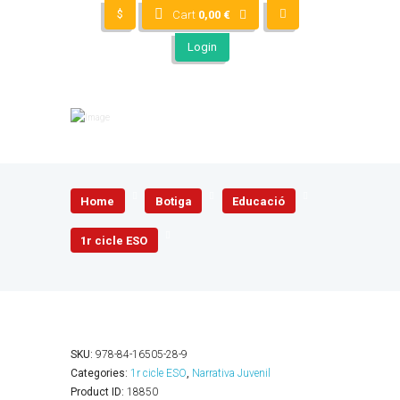
$
Cart
0,00
€
Login
Home
Botiga
Educació
1r cicle ESO
SKU:
978-84-16505-28-9
Categories:
1r cicle ESO
,
Narrativa Juvenil
Product ID:
18850