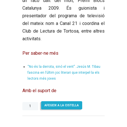
un racó dalt del món, Premi Blocs
Catalunya 2009. És guionista i
presentador del programa de televisió
del mateix nom a Canal 21 i coordina el
Club de Lectura de Tortosa, entre altres
activitats.
Per saber-ne més
“No és la derrota, sinó el vent”. Jesús M. Tibau
fascina en l’últim joc literari que interpel·la els
lectors més joves
Amb el suport de
quantitat
AFEGEIX A LA CISTELLA
de
No
és