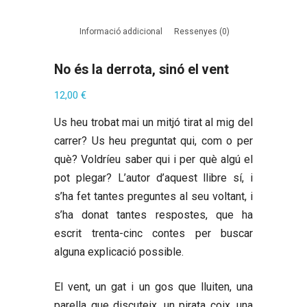
Informació addicional
Ressenyes (0)
No és la derrota, sinó el vent
12,00
€
Us heu trobat mai un mitjó tirat al mig del
carrer? Us heu preguntat qui, com o per
què? Voldríeu saber qui i per què algú el
pot plegar? L’autor d’aquest llibre sí, i
s’ha fet tantes preguntes al seu voltant, i
s’ha donat tantes respostes, que ha
escrit trenta-cinc contes per buscar
alguna explicació possible.
El vent, un gat i un gos que lluiten, una
parella que discuteix, un pirata coix, una