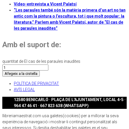
Vídeo-entrevista a Vicent Palatsí
“Les paraules també són la matèria primera d’un art no tan
antic com la pintura o l’escultura, tot i que molt popular: la
literatura.” Parlem amb Vicent Palatsí, autor de “El cas de
les paraules inaudites”
Amb el suport de:
quantitat de El cas de les paraules inaudites
Afegeix a la cistella
POLÍTICA DE PRIVACITAT
AVÍS LEGAL
12580 BENICARLÓ · PLAÇA DE L'AJUNTAMENT, LOCAL 4-5 ·
964 47 46 41 · 667 823 638 (WHATSAPP)
llibreriamaestrat.com usa galetes(cookies) per a millorar la seva
experiència de navegació i mostrar-li contingut personalitzat als
seus interessos. Si desitja deshabilitar les galetes en el seu