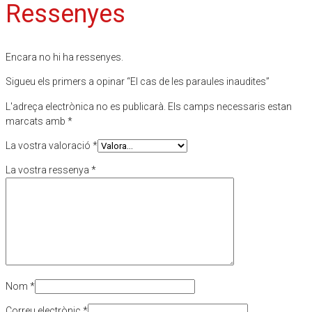
Ressenyes
Encara no hi ha ressenyes.
Sigueu els primers a opinar “El cas de les paraules inaudites”
L'adreça electrònica no es publicarà.
Els camps necessaris estan
marcats amb
*
La vostra valoració
*
La vostra ressenya
*
Nom
*
Correu electrònic
*