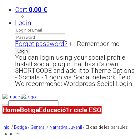
Cart
0,00
€
Login
Forgot password?
Remember me
You can login using your social profile
Install social plugin that has it's own
SHORTCODE and add it to Theme Options
- Socials - 'Login via Social network' field.
We recommend: Wordpress Social Login
Home
Botiga
Educació
1r cicle ESO
Inici
/
Botiga
/
General
/
Narrativa Juvenil
/ El cas de les paraules
inaudites