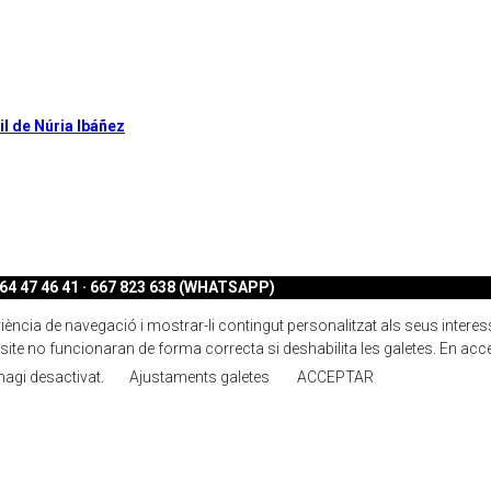
il de Núria Ibáñez
4 47 46 41 · 667 823 638 (WHATSAPP)
ncia de navegació i mostrar-li contingut personalitzat als seus interessos.
ite no funcionaran de forma correcta si deshabilita les galetes. En acc
 hagi desactivat.
Ajustaments galetes
ACCEPTAR