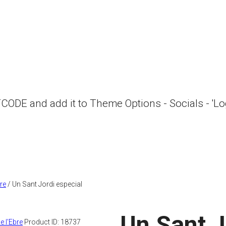
RTCODE and add it to Theme Options - Socials - 'L
bre
/ Un Sant Jordi especial
Un Sant J
e l'Ebre
Product ID:
18737