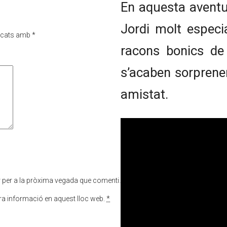
En aquesta aventu
Jordi molt especi
rcats amb
*
racons bonics de
s’acaben sorprenent
amistat.
r per a la pròxima vegada que comenti.
tra informació en aquest lloc web.
*