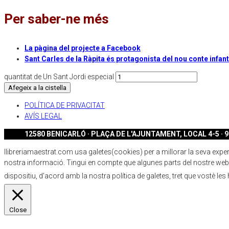
Per saber-ne més
La pàgina del projecte a Facebook
Sant Carles de la Ràpita és protagonista del nou conte infant
quantitat de Un Sant Jordi especial
Afegeix a la cistella
POLÍTICA DE PRIVACITAT
AVÍS LEGAL
12580 BENICARLÓ · PLAÇA DE L'AJUNTAMENT, LOCAL 4-5 · 96
llibreriamaestrat.com usa galetes(cookies) per a millorar la seva experiè
nostra informació. Tingui en compte que algunes parts del nostre webs
dispositiu, d'acord amb la nostra política de galetes, tret que vostè les
Close