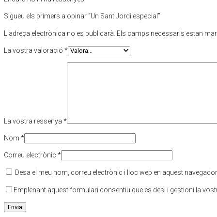
Sigueu els primers a opinar “Un Sant Jordi especial”
L'adreça electrònica no es publicarà.
Els camps necessaris estan ma
La vostra valoració
*
La vostra ressenya
*
Nom
*
Correu electrònic
*
Desa el meu nom, correu electrònic i lloc web en aquest navegado
Emplenant aquest formulari consentiu que es desi i gestioni la vos