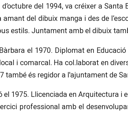
1 d’octubre del 1994, va créixer a Santa
amant del dibuix manga i des de l’escol
nous estils. Juntament amb el dibuix tamb
àrbara el 1970. Diplomat en Educació Pr
ocal i comarcal. Ha col.laborat en dive
 2007 també és regidor a l'ajuntament de S
l 1975. Llicenciada en Arquitectura i e
xercici professional amb el desenvolupa