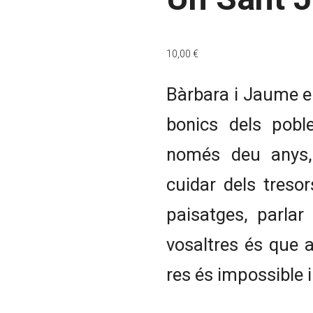
10,00
€
Bàrbara i Jaume en
bonics dels pob
només deu anys,
cuidar dels tresor
paisatges, parlar
vosaltres és que
res és impossible 