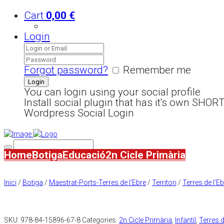
Cart
0,00
€
Login
Forgot password?
Remember me
You can login using your social profile
Install social plugin that has it's own SHO
Wordpress Social Login
Home
Botiga
Educació
2n Cicle Primària
Inici
/
Botiga
/
Maestrat-Ports-Terres de l'Ebre
/
Territori
/
Terres de l'E
SKU:
978-84-15896-67-8
Categories:
2n Cicle Primària
,
Infantil
,
Terres d