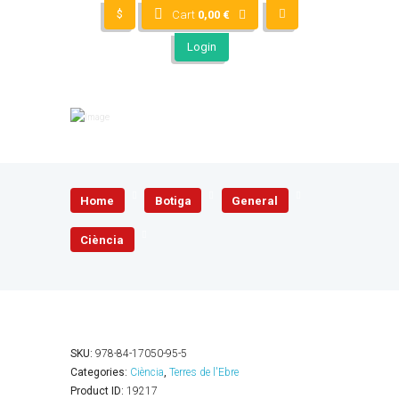
$
Cart
0,00
€
Login
Home
Botiga
General
Ciència
SKU:
978-84-17050-95-5
Categories:
Ciència
,
Terres de l'Ebre
Product ID:
19217