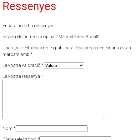
Ressenyes
Encara no hi ha ressenyes.
Sigueu els primers a opinar “Manuel Pérez Bonfill”
L'adreça electrònica no es publicarà.
Els camps necessaris estan
marcats amb
*
La vostra valoració
*
La vostra ressenya
*
Nom
*
Correu electrònic
*