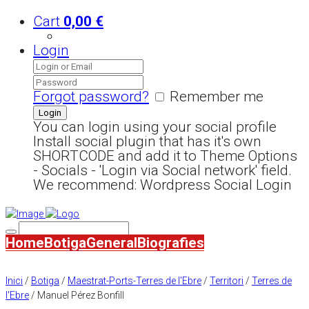
Cart
0,00
€
Login
Forgot password?
Remember me
You can login using your social profile
Install social plugin that has it's own
SHORTCODE and add it to Theme Options
- Socials - 'Login via Social network' field.
We recommend: Wordpress Social Login
Home
Botiga
General
Biografies
Inici
/
Botiga
/
Maestrat-Ports-Terres de l'Ebre
/
Territori
/
Terres de
l'Ebre
/ Manuel Pérez Bonfill