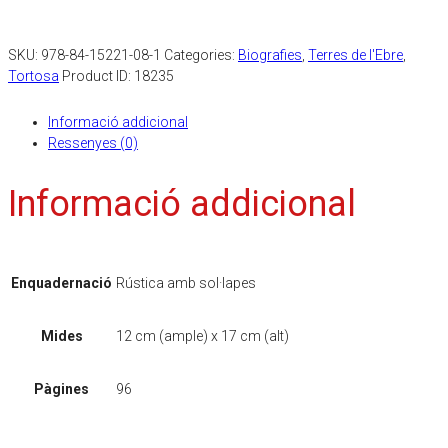
SKU:
978-84-15221-08-1
Categories:
Biografies
,
Terres de l'Ebre
,
Tortosa
Product ID:
18235
Informació addicional
Ressenyes (0)
Informació addicional
Enquadernació
Rústica amb sol·lapes
Mides
12 cm (ample) x 17 cm (alt)
Pàgines
96