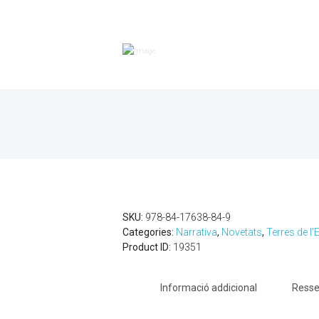
SKU:
978-84-17638-84-9
Categories:
Narrativa
,
Novetats
,
Terres de l'
Product ID:
19351
Informació addicional
Resse