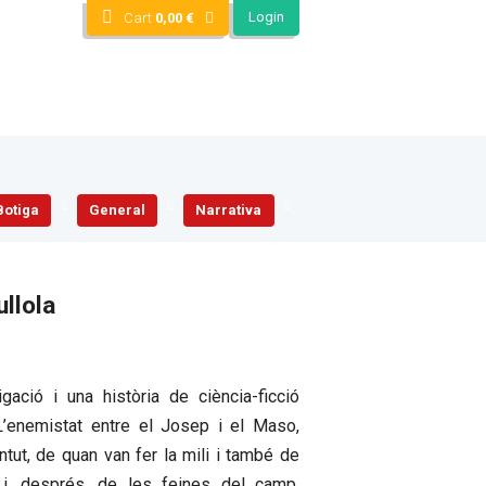
Login
Cart
0,00
€
Botiga
General
Narrativa
llola
gació i una història de ciència-ficció
’enemistat entre el Josep i el Maso,
tut, de quan van fer la mili i també de
 i, després, de les feines del camp,