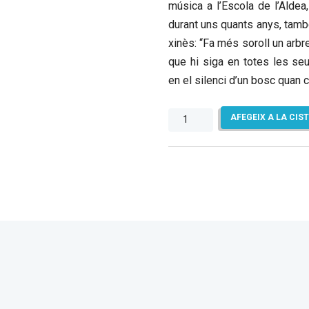
música a l’Escola de l’Aldea
durant uns quants anys, també
xinès: “Fa més soroll un arbr
que hi siga en totes les seu
en el silenci d’un bosc quan c
quantitat
AFEGEIX A LA CIS
de
Les
marfantes
de
Fullola