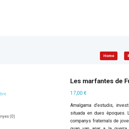
Home
Les marfantes de Fu
17,00
€
Ebre
Amalgama d’estudis, investi
situada en dues èpoques. L
nyes (0)
companys fraternals de joven
quan van anar a la guerra