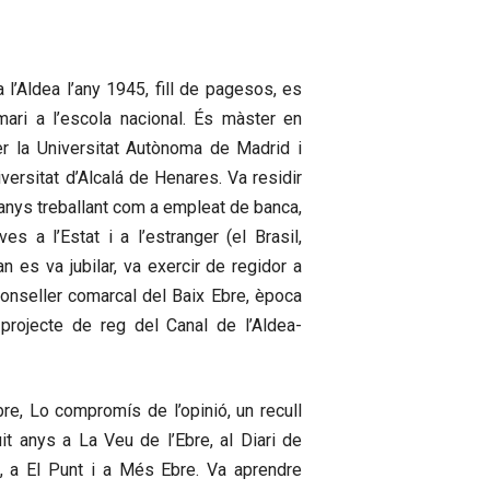
a l’Aldea l’any 1945, fill de pagesos, es
ari a l’escola nacional. És màster en
er la Universitat Autònoma de Madrid i
versitat d’Alcalá de Henares. Va residir
 anys treballant com a empleat de banca,
es a l’Estat i a l’estranger (el Brasil,
an es va jubilar, va exercir de regidor a
 conseller comarcal del Baix Ebre, època
 projecte de reg del Canal de l’Aldea-
bre, Lo compromís de l’opinió, un recull
uit anys a La Veu de l’Ebre, al Diari de
ea, a El Punt i a Més Ebre. Va aprendre