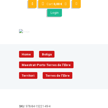
$
Cart
0,00
€
Login
Home
Botiga
Maestrat-Ports-Terres de l'Ebre
Territori
Terres de l'Ebre
SKU:
978-84-15221-49-4