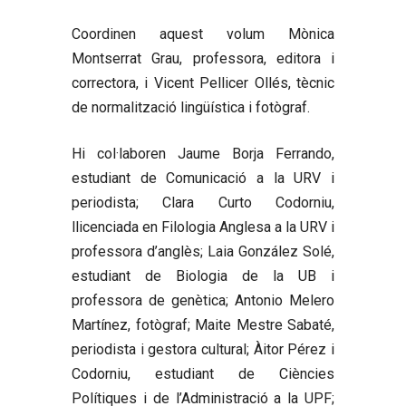
Coordinen aquest volum
Mònica
Montserrat Grau
, professora, editora i
correctora, i
Vicent Pellicer Ollés
, tècnic
de normalització lingüística i fotògraf.
Hi col·laboren
Jaume Borja Ferrando
,
estudiant de Comunicació a la URV i
periodista;
Clara Curto Codorniu
,
llicenciada en Filologia Anglesa a la URV i
professora d’anglès;
Laia González Solé
,
estudiant de Biologia de la UB i
professora de genètica;
Antonio Melero
Martínez
, fotògraf;
Maite Mestre Sabaté
,
periodista i gestora cultural;
Àitor Pérez i
Codorniu
, estudiant de Ciències
Polítiques i de l’Administració a la UPF;