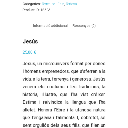
Categories:
Terres de l'Ebre
,
Tortosa
Product ID:
18535
Informació addicional
Ressenyes (0)
Jesús
25,00
€
Jesús, un microunivers format per dones
i hòmens emprenedors, que s’aferren a la
vida; a la terra, ferrenya i generosa. Jesús
venera els costums i les tradicions; la
història, il·lustre, que l’ha vist créixer.
Estima i reivindica la llengua que l’ha
alletat. Honora l’Ebre i la ufanosa natura
que l’engalana i l’alimenta. I, sobretot, se
sent orgullós dels seus fills, que filen un