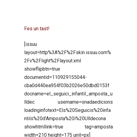
Fes un tast!
[issuu
layout=http%3A%2F%2Fskin.issuu.com%
2Fv%2Flight%2Flayout.xml
showflipbtn=true
documentid=110929155044-
cba0d440ea954f03b2026e50dbd0153f
docname=el_seguici_infantil_amposta_u
lldec username=onadaedicions
loadinginfotext=Els%20Seguicis%20infa
ntils%20d’Amposta%20i%20Ulldecona
showhtmllink=true tag=amposta
width=210 height=175 unit=px]