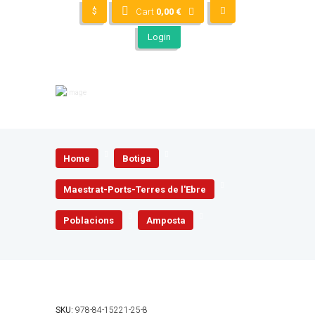
$
Cart
0,00
€
Login
Home
Botiga
Maestrat-Ports-Terres de l'Ebre
Poblacions
Amposta
SKU:
978-84-15221-25-8