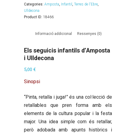
Categories:
Amposta
,
Infantil
,
Terres de l'Ebre
,
Ulldecona
Product ID:
18466
Informació addicional
Ressenyes (0)
Els seguicis infantils d’Amposta
i Ulldecona
5,00
€
Sinopsi
“Pinta, retalla i juga!” és una col·lecció de
retallables que pren forma amb els
elements de la cultura popular i la festa
major. Una idea simple com és retallar,
però adobada amb apunts històrics i