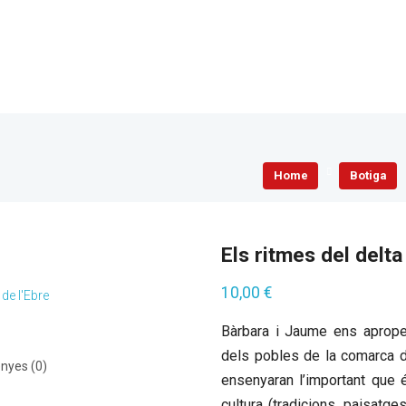
Home
Botiga
Els ritmes del delta
10,00
€
 de l'Ebre
Bàrbara i Jaume ens apropen
dels pobles de la comarca 
nyes (0)
ensenyaran l’important que é
cultura (tradicions, paisatge