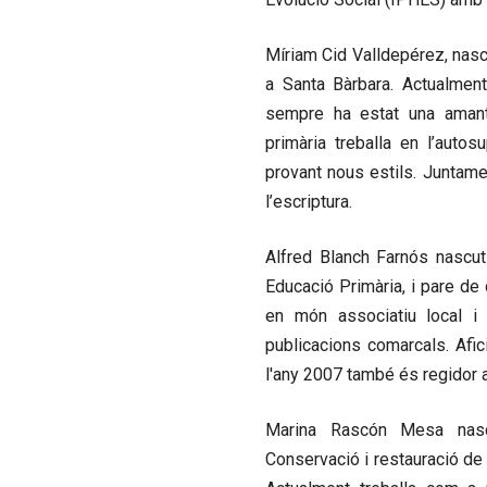
Míriam Cid Valldepérez
, nas
a Santa Bàrbara. Actualment
sempre ha estat una amant
primària treballa en l’autos
provant nous estils. Juntame
l’escriptura.
Alfred Blanch Farnós
nascut 
Educació Primària, i pare de 
en món associatiu local i 
publicacions comarcals. Afici
l'any 2007 també és regidor a
Marina Rascón Mesa
nasc
Conservació i restauració de B