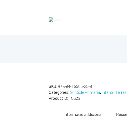
SKU:
978-84-16505-25-8
Categories:
2n Cicle Primària
,
Infantil
,
Terres
Product ID:
18823
Informació addicional
Resse