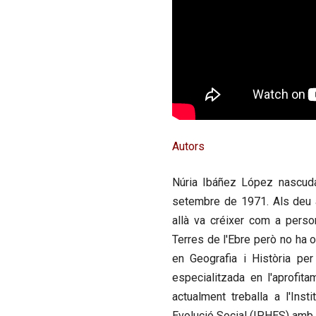
Autors
Núria Ibáñez López
nascuda
setembre de 1971. Als deu a
allà va créixer com a perso
Terres de l'Ebre però no ha o
en Geografia i Història per
especialitzada en l'aprofitam
actualment treballa a l'Ins
Evolució Social (IPHES) amb 