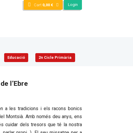
Login
Cart
0,00
€
Educació
2n Cicle Primària
 de l’Ebre
 a les tradicions i els racons bonics
del Montsià. Amb només deu anys, ens
s cuidar dels tresors que té la nostra
s, parlar propi…). El seu missatge per a