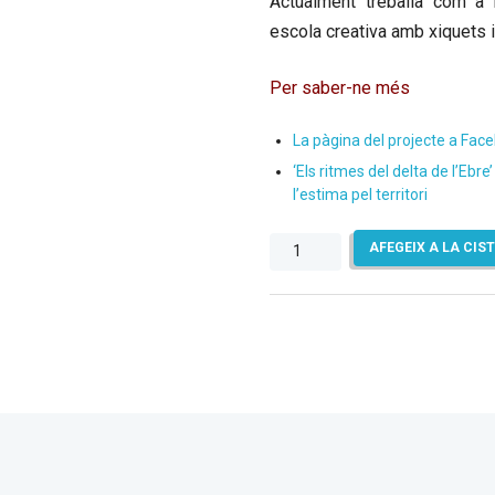
Actualment treballa com a 
escola creativa amb xiquets i
Per saber-ne més
La pàgina del projecte a Fac
‘Els ritmes del delta de l’Ebr
l’estima pel territori
quantitat
AFEGEIX A LA CIS
de
Els
ritmes
del
delta
de
l'Ebre