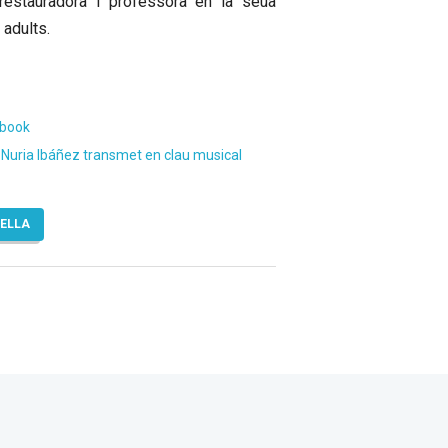
restauradora i professora en la seua
 adults.
ebook
e’ Nuria Ibáñez transmet en clau musical
TELLA