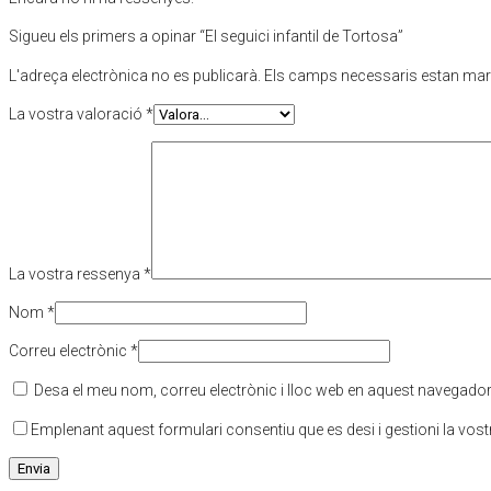
Sigueu els primers a opinar “El seguici infantil de Tortosa”
L'adreça electrònica no es publicarà.
Els camps necessaris estan ma
La vostra valoració
*
La vostra ressenya
*
Nom
*
Correu electrònic
*
Desa el meu nom, correu electrònic i lloc web en aquest navegado
Emplenant aquest formulari consentiu que es desi i gestioni la vos