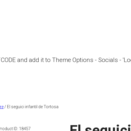
RTCODE and add it to Theme Options - Socials - 'L
bre
/ El seguici infantil de Tortosa
El seguici
roduct ID:
18457