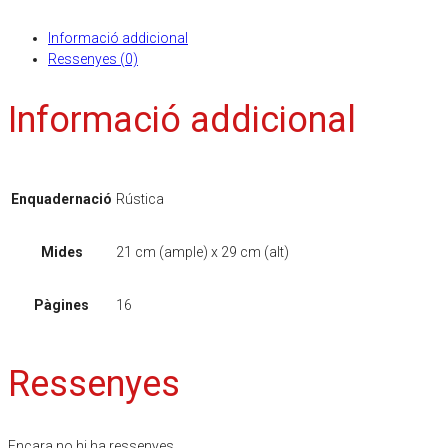
Informació addicional
Ressenyes (0)
Informació addicional
Enquadernació
Rústica
Mides
21 cm (ample) x 29 cm (alt)
Pàgines
16
Ressenyes
Encara no hi ha ressenyes.