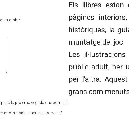
Els llibres estan 
pàgines interiors
rcats amb
*
històriques, la gu
muntatge del joc.
Les il·lustracions
públic adult, per 
per l’altra. Aquest
grans com menuts
r per a la pròxima vegada que comenti.
tra informació en aquest lloc web.
*