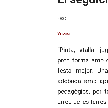
5,00
€
Sinopsi
“Pinta, retalla i j
pren forma amb el
festa major. Una
adobada amb apunt
pedagògics, per t
arreu de les terres