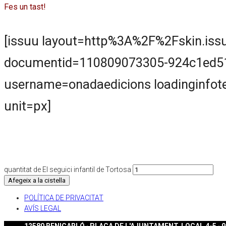
Fes un tast!
[issuu layout=http%3A%2F%2Fskin.iss
documentid=110809073305-924c1ed51
username=onadaedicions loadinginfote
unit=px]
quantitat de El seguici infantil de Tortosa
Afegeix a la cistella
POLÍTICA DE PRIVACITAT
AVÍS LEGAL