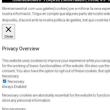
12580 BENICARLÓ · PLAÇA DE L'AJUNTAMENT, LOCAL 4-5 · 96
llibreriamaestrat.com usa galetes(cookies) per a millorar la seva experiè
nostra informació. Tingui en compte que algunes parts del nostre webs
dispositiu, d'acord amb la nostra política de galetes, tret que vostè les
Close
Privacy Overview
This website uses cookies to improve your experience while you naviga
for the working of basic functionalities of the website. We also use t
consent. You also have the option to opt-out of these cookies. But op
Necessary
Necessary
Always Enabled
Necessary cookies are absolutely essential for the website to function
store any personal information.
Non-necessary