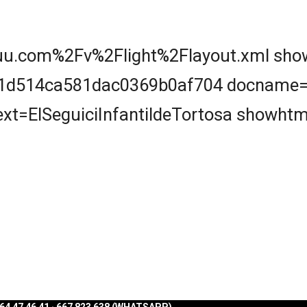
uu.com%2Fv%2Flight%2Flayout.xml show
d514ca581dac0369b0af704 docname=els
xt=ElSeguiciInfantildeTortosa showhtm