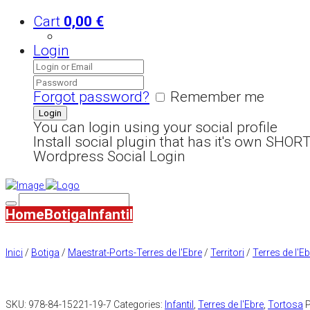
Cart
0,00
€
Login
Forgot password?
Remember me
You can login using your social profile
Install social plugin that has it's own SHO
Wordpress Social Login
Home
Botiga
Infantil
Inici
/
Botiga
/
Maestrat-Ports-Terres de l'Ebre
/
Territori
/
Terres de l'E
SKU:
978-84-15221-19-7
Categories:
Infantil
,
Terres de l'Ebre
,
Tortosa
P