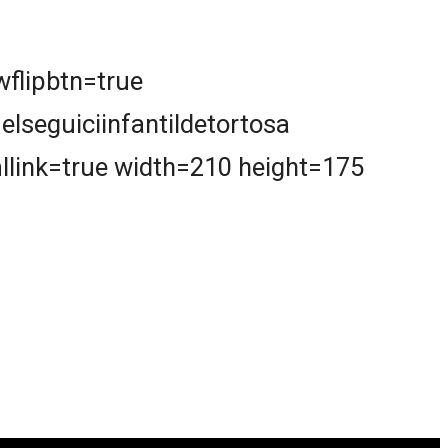
flipbtn=true
eguiciinfantildetortosa
llink=true width=210 height=175