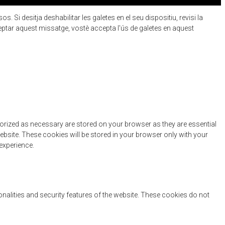
 Si desitja deshabilitar les galetes en el seu dispositiu, revisi la
eptar aquest missatge, vostè accepta l'ús de galetes en aquest
gorized as necessary are stored on your browser as they are essential
ebsite. These cookies will be stored in your browser only with your
experience.
onalities and security features of the website. These cookies do not