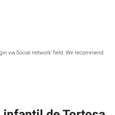
ogin via Social network' field. We recommend:
 infantil de Tortosa