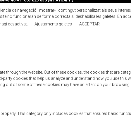
4 47 46 41 · 667 823 638 (WHATSAPP)
ncia de navegació i mostrar-li contingut personalitzat als seus interessos.
ite no funcionaran de forma correcta si deshabilita les galetes. En acc
 hagi desactivat.
Ajustaments galetes
ACCEPTAR
te through the website. Out of these cookies, the cookies that are cate
hird-party cookies that help us analyze and understand how you use this w
ting out of some of these cookies may have an effect on your browsing 
 properly. This category only includes cookies that ensures basic functi