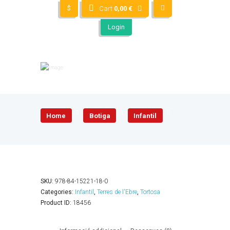
$
Cart
0,00
€
Login
Home
Botiga
Infantil
SKU:
978-84-15221-18-0
Categories:
Infantil
,
Terres de l'Ebre
,
Tortosa
Product ID:
18456