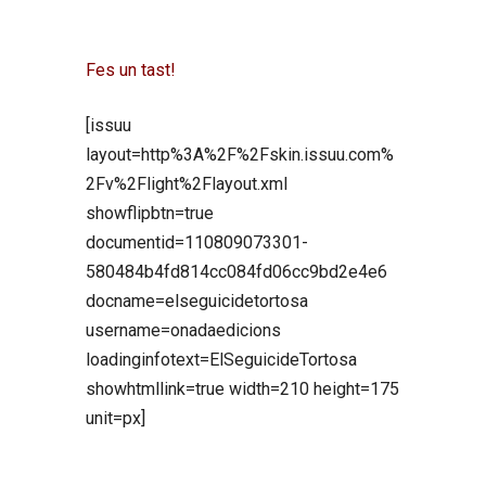
Fes un tast!
[issuu
layout=http%3A%2F%2Fskin.issuu.com%
2Fv%2Flight%2Flayout.xml
showflipbtn=true
documentid=110809073301-
580484b4fd814cc084fd06cc9bd2e4e6
docname=elseguicidetortosa
username=onadaedicions
loadinginfotext=ElSeguicideTortosa
showhtmllink=true width=210 height=175
unit=px]