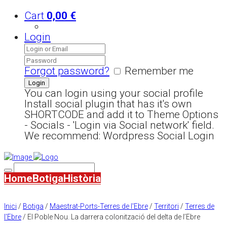
Cart
0,00
€
Login
Forgot password?
Remember me
You can login using your social profile
Install social plugin that has it's own
SHORTCODE and add it to Theme Options
- Socials - 'Login via Social network' field.
We recommend: Wordpress Social Login
Home
Botiga
Història
Inici
/
Botiga
/
Maestrat-Ports-Terres de l'Ebre
/
Territori
/
Terres de
l'Ebre
/ El Poble Nou. La darrera colonització del delta de l’Ebre