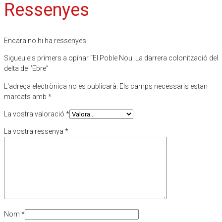
Ressenyes
Encara no hi ha ressenyes.
Sigueu els primers a opinar “El Poble Nou. La darrera colonització del
delta de l’Ebre”
L'adreça electrònica no es publicarà.
Els camps necessaris estan
marcats amb
*
La vostra valoració
*
La vostra ressenya
*
Nom
*