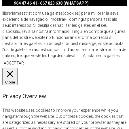
964 47 46 41 · 667 823 638 (WHATSAPP)
llibreriamaestrat.com usa galetes(cookies) per a millorar la seva
experiència de navegació i mostrar-li contingut personalitzat als
seus interessos. Si desitja deshabilitar les galetes en el seu
dispositiu, revisi la nostra informació. Tingui en compte que algunes
parts del nostre website no funcionaran de forma correcta si
deshabilita les galetes. En acceptar aquest missatge, vostè accepta
l'ús de galetes en aquest dispositiu, d'acord amb la nostra política de
galetes, tret que vostè les hagi desactivat.
Ajustaments galetes
ACCEPTAR
Close
Privacy Overview
This website uses cookies to improve your experience while you
navigate through the website. Out of these cookies, the cookies that
are categorized as necessary are stored on your browser as they are
essential for the working of basic functionalities of the website. We