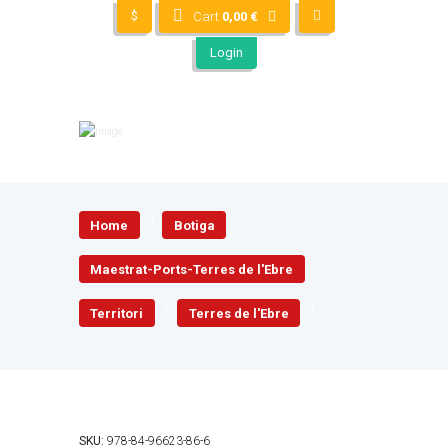
$
Cart
0,00
€
Login
Home
Botiga
Maestrat-Ports-Terres de l'Ebre
Territori
Terres de l'Ebre
SKU:
978-84-96623-86-6