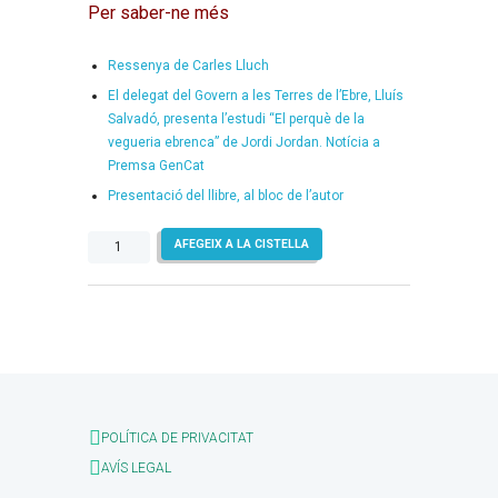
Per saber-ne més
Ressenya de Carles Lluch
El delegat del Govern a les Terres de l’Ebre, Lluís
Salvadó, presenta l’estudi “El perquè de la
vegueria ebrenca” de Jordi Jordan. Notícia a
Premsa GenCat
Presentació del llibre, al bloc de l’autor
quantitat
AFEGEIX A LA CISTELLA
de
El
perquè
de
la
vegueria
ebrenca
POLÍTICA DE PRIVACITAT
AVÍS LEGAL