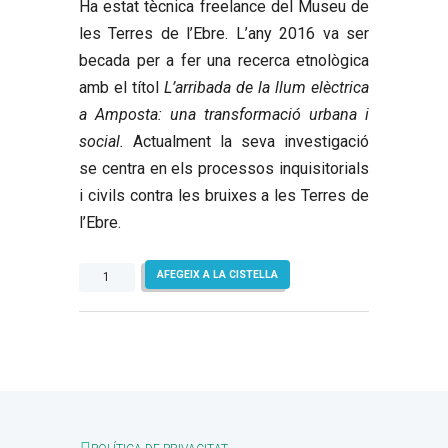
Ha estat tècnica freelance del Museu de
les Terres de l’Ebre. L’any 2016 va ser
becada per a fer una recerca etnològica
amb el títol
L’arribada de la llum elèctrica
a Amposta: una transformació urbana i
social.
Actualment la seva investigació
se centra en els processos inquisitorials
i civils contra les bruixes a les Terres de
l’Ebre.
quantitat
AFEGEIX A LA CISTELLA
de
De
quan
es
pagava
un
paó
a