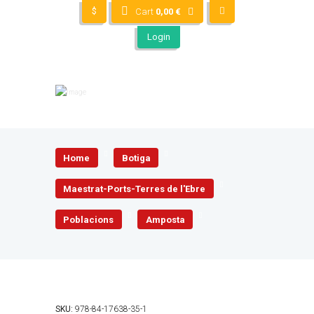
$
Cart
0,00
€
Login
Home
Botiga
Maestrat-Ports-Terres de l'Ebre
Poblacions
Amposta
SKU:
978-84-17638-35-1