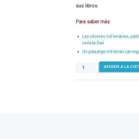
sus libros.
Para saber más
Les oliveres mil·lenàries, patr
revista Saó
Un paisatge mil·lenari carrega
quantitat
AFEGEIX A LA CIS
de
Olea
europaea
‘Farga’