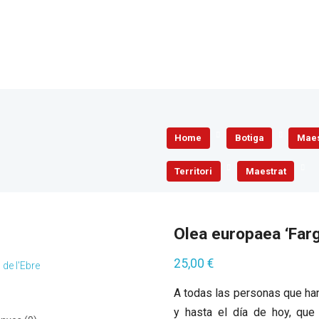
Home
Botiga
Maes
Territori
Maestrat
Olea europaea ‘Farg
25,00
€
 de l'Ebre
A todas las personas que han
y hasta el día de hoy, que 