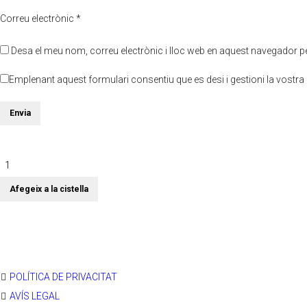
Correu electrònic
*
Desa el meu nom, correu electrònic i lloc web en aquest navegador p
Emplenant aquest formulari consentiu que es desi i gestioni la vostra
quantitat de Terres de cruïlla. Estudis sobre les comarques de la diòcesi
Afegeix a la cistella
POLÍTICA DE PRIVACITAT
AVÍS LEGAL