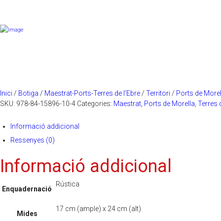
Inici
/
Botiga
/
Maestrat-Ports-Terres de l'Ebre
/
Territori
/
Ports de Morel
SKU:
978-84-15896-10-4
Categories:
Maestrat
,
Ports de Morella
,
Terres 
Informació addicional
Ressenyes (0)
Informació addicional
Rústica
Enquadernació
17 cm (ample) x 24 cm (alt)
Mides