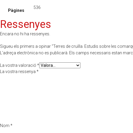
536
Pàgines
Ressenyes
Encara no hi ha ressenyes.
Sigueu els primers a opinar “Terres de cruïlla. Estudis sobre les comarq
L'adreça electrònica no es publicarà.
Els camps necessaris estan mar
La vostra valoració
*
La vostra ressenya
*
Nom
*