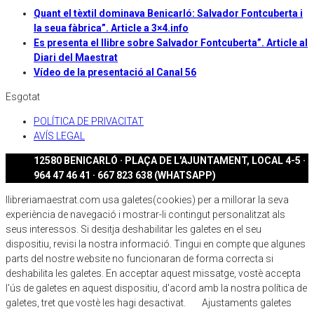
Quant el tèxtil dominava Benicarló: Salvador Fontcuberta i
la seua fàbrica”. Article a 3×4.info
Es presenta el llibre sobre Salvador Fontcuberta”. Article al
Diari del Maestrat
Vídeo de la presentació al Canal 56
Esgotat
POLÍTICA DE PRIVACITAT
AVÍS LEGAL
12580 BENICARLÓ · PLAÇA DE L'AJUNTAMENT, LOCAL 4-5 ·
964 47 46 41 · 667 823 638 (WHATSAPP)
llibreriamaestrat.com usa galetes(cookies) per a millorar la seva
experiència de navegació i mostrar-li contingut personalitzat als
seus interessos. Si desitja deshabilitar les galetes en el seu
dispositiu, revisi la nostra informació. Tingui en compte que algunes
parts del nostre website no funcionaran de forma correcta si
deshabilita les galetes. En acceptar aquest missatge, vostè accepta
l'ús de galetes en aquest dispositiu, d'acord amb la nostra política de
galetes, tret que vostè les hagi desactivat.
Ajustaments galetes