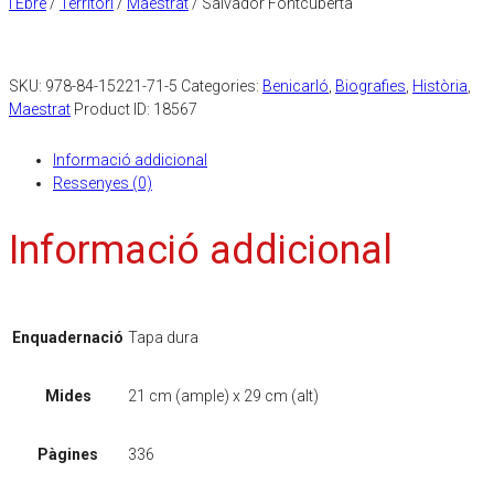
l'Ebre
/
Territori
/
Maestrat
/ Salvador Fontcuberta
SKU:
978-84-15221-71-5
Categories:
Benicarló
,
Biografies
,
Història
,
Maestrat
Product ID:
18567
Informació addicional
Ressenyes (0)
Informació addicional
Enquadernació
Tapa dura
Mides
21 cm (ample) x 29 cm (alt)
Pàgines
336