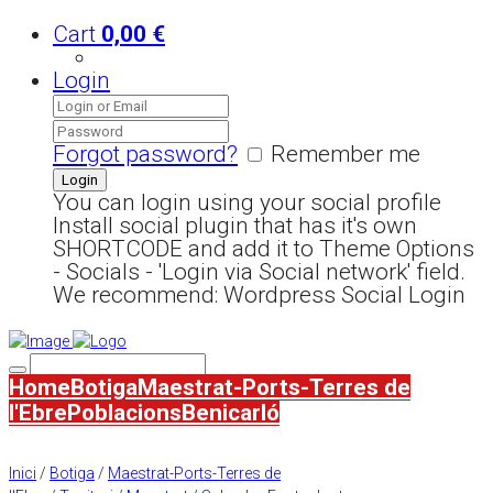
Cart
0,00
€
Login
Forgot password?
Remember me
You can login using your social profile
Install social plugin that has it's own
SHORTCODE and add it to Theme Options
- Socials - 'Login via Social network' field.
We recommend: Wordpress Social Login
Home
Botiga
Maestrat-Ports-Terres de
l'Ebre
Poblacions
Benicarló
Inici
/
Botiga
/
Maestrat-Ports-Terres de