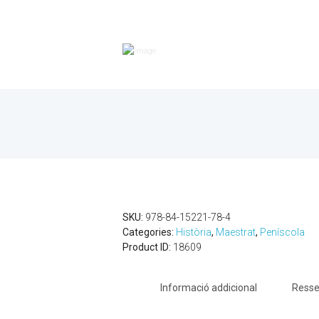
SKU:
978-84-15221-78-4
Categories:
Història
,
Maestrat
,
Peníscola
Product ID:
18609
Informació addicional
Resse