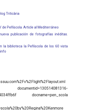
og Triticària
’ de Peñíscola. Article al Mediterráneo
ueva publicación de fotografías inéditas.
la biblioteca la Peñíscola de los 60 vista
.info
issuu.com%2Fv%2Flight%2Flayout.xml
documentid=130514081316-
ab4034ffb6f docname=pen_scola
ADscola%20by%20Regina%20Kenmore