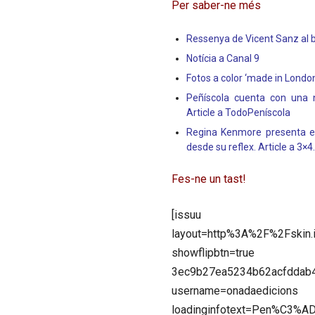
Per saber-ne més
Ressenya de Vicent Sanz al bl
Notícia a Canal 9
Fotos a color ‘made in London
Peñíscola cuenta con una n
Article a TodoPeníscola
Regina Kenmore presenta en 
desde su reflex. Article a 3×4
Fes-ne un tast!
[issuu
layout=http%3A%2F%2Fskin.
showflipbtn=true 
3ec9b27ea5234b62acfdd
username=onadaedicions
loadinginfotext=Pen%C3%