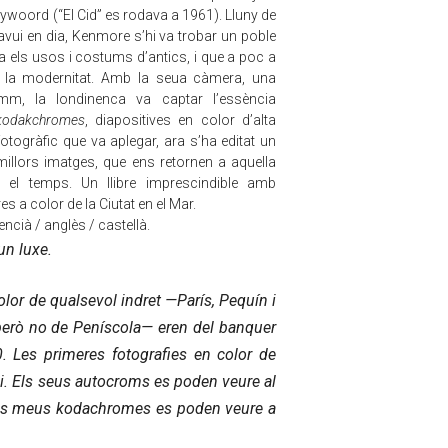
lywoord (“El Cid” es rodava a 1961). Lluny de
 avui en dia, Kenmore s’hi va trobar un poble
a els usos i costums d’antics, i que a poc a
 la modernitat. Amb la seua càmera, una
m, la londinenca va captar l’essència
kodakchromes
, diapositives en color d’alta
fotogràfic que va aplegar, ara s’ha editat un
millors imatges, que ens retornen a aquella
 el temps. Un llibre imprescindible amb
es a color de la Ciutat en el Mar.
encià / anglès / castellà.
un luxe.
olor de qualsevol indret —París, Pequín i
però no de Peníscola— eren del banquer
. Les primeres fotografies en color de
mi. Els seus autocroms es poden veure al
ls meus kodachromes es poden veure a