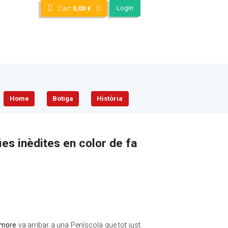
Login
Cart
0,00
€
Home
Botiga
Història
ies inèdites en color de fa
nmore
va arribar a una Peníscola que tot just