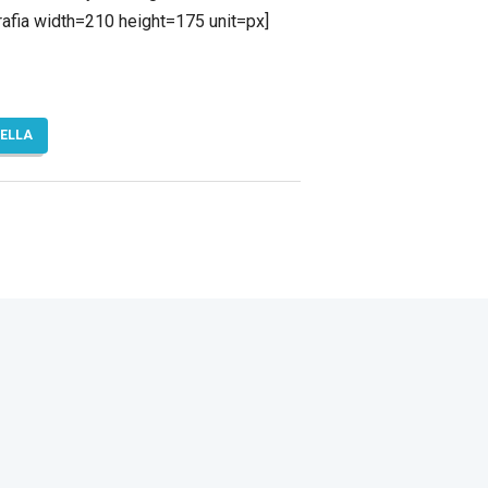
afia width=210 height=175 unit=px]
TELLA