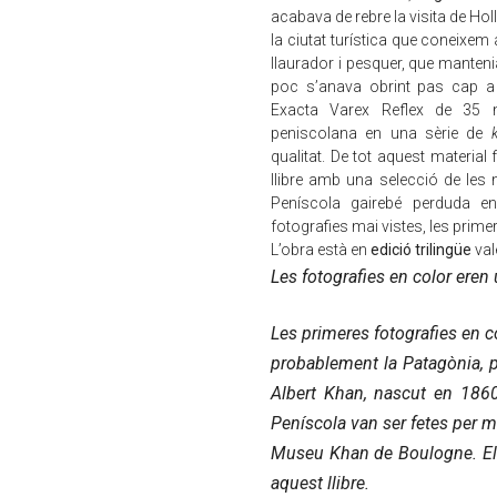
acabava de rebre la visita de Hol
la ciutat turística que coneixem
llaurador i pesquer, que manteni
poc s’anava obrint pas cap a
Exacta Varex Reflex de 35 m
peniscolana en una sèrie de
qualitat. De tot aquest material 
llibre amb una selecció de les 
Peníscola gairebé perduda en
fotografies mai vistes, les primer
L’obra està en
edició trilingüe
val
Les fotografies en color eren 
Les primeres fotografies en c
probablement la Patagònia, 
Albert Khan, nascut en 1860
Peníscola van ser fetes per 
Museu Khan de Boulogne. E
aquest llibre.