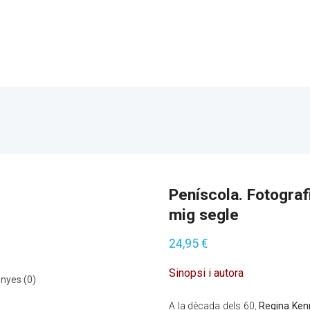
Peníscola. Fotograf
mig segle
24,95
€
Sinopsi i autora
nyes (0)
A la dècada dels 60,
Regina Ke