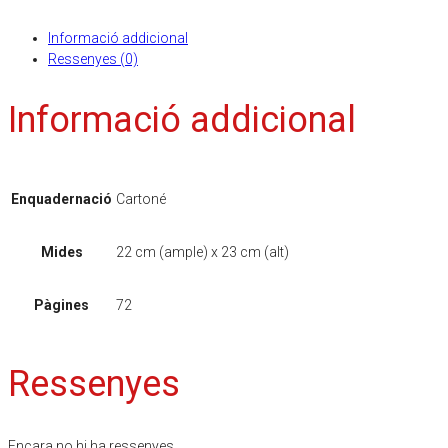
Informació addicional
Ressenyes (0)
Informació addicional
Enquadernació
Cartoné
Mides
22 cm (ample) x 23 cm (alt)
Pàgines
72
Ressenyes
Encara no hi ha ressenyes.