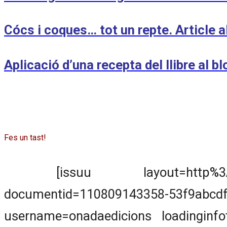
Cócs i coques… tot un repte. Article al
Aplicació d’una recepta del llibre al 
Fes un tast!
[issuu layout=http%3A%2F%2F
documentid=110809143358-53f9a
username=onadaedicions loadinginfo