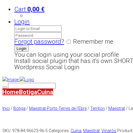
Cart
0,00
€
Login
Forgot password?
Remember me
You can login using your social profile
Install social plugin that has it's own SHO
Wordpress Social Login
Home
Botiga
Cuina
Inici
/
Botiga
/
Maestrat-Ports-Terres de l'Ebre
/
Territori
/
Maestrat
/ La
SKU:
978-84-96623-96-5
Categories:
Cuina
,
Maestrat
,
Vinaròs
Product 