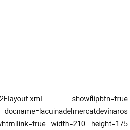
Flayout.xml showflipbtn=true
name=lacuinadelmercatdevinaros
whtmllink=true width=210 height=175