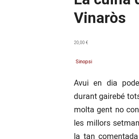
Vinaròs
20,00
€
Sinopsi
Avui en dia pode
durant gairebé tots
molta gent no cone
les millors setman
la tan comentada