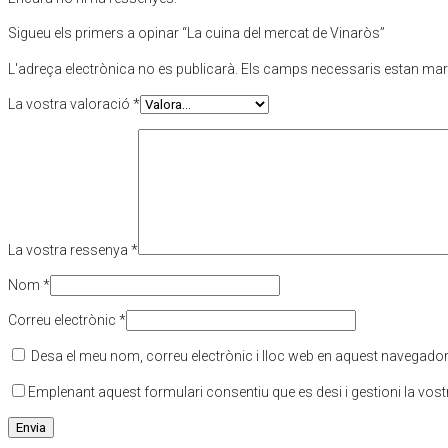
Sigueu els primers a opinar “La cuina del mercat de Vinaròs”
L'adreça electrònica no es publicarà.
Els camps necessaris estan ma
La vostra valoració
*
La vostra ressenya
*
Nom
*
Correu electrònic
*
Desa el meu nom, correu electrònic i lloc web en aquest navegado
Emplenant aquest formulari consentiu que es desi i gestioni la vos