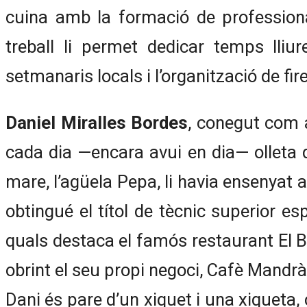
cuina amb la formació de professiona
treball li permet dedicar temps lliu
setmanaris locals i l’organització de fi
Daniel Miralles Bordes
, conegut com a
cada dia —encara avui en dia— olleta d
mare, l’agüela Pepa, li havia ensenyat a 
obtingué el títol de tècnic superior es
quals destaca el famós restaurant El B
obrint el seu propi negoci, Cafè Mandr
Dani és pare d’un xiquet i una xiqueta, c