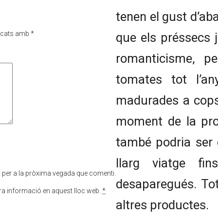
tenen el gust d’ab
rcats amb
*
que els préssecs j
romanticisme, p
tomates tot l’an
madurades a cops
moment de la pro
també podria ser q
llarg viatge fi
r per a la pròxima vegada que comenti.
desaparegués. Tot
tra informació en aquest lloc web.
*
altres productes.