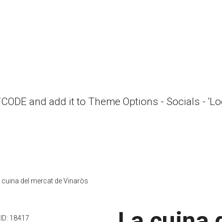
RTCODE and add it to Theme Options - Socials - 'L
 cuina del mercat de Vinaròs
La cuina 
ID:
18417