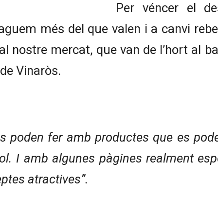
Per véncer el de
paguem més del que valen i a canvi reb
 nostre mercat, que van de l’hort al bas
 de Vinaròs.
es poden fer amb productes que es poden 
títol. I amb algunes pàgines realment es
ptes atractives”.