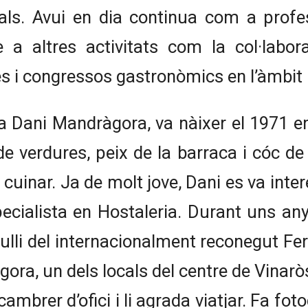
ls. Avui en dia continua com a profes
re a altres activitats com la col·labo
res i congressos gastronòmics en l’àmbit 
 Dani Mandràgora, va nàixer el 1971 en
e verdures, peix de la barraca i cóc de
cuinar. Ja de molt jove, Dani es va intere
pecialista en Hostaleria. Durant uns an
ulli del internacionalment reconegut F
àgora, un dels locals del centre de Vina
ambrer d’ofici i li agrada viatjar. Fa fo