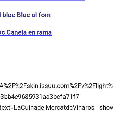
 bloc Bloc al forn
bloc Canela en rama
skin.issuu.com%2Fv%2Flight%2
bcdf3bb4e9685931aa3bcfa71f7 doc
text=LaCuinadelMercatdeVinaros sho