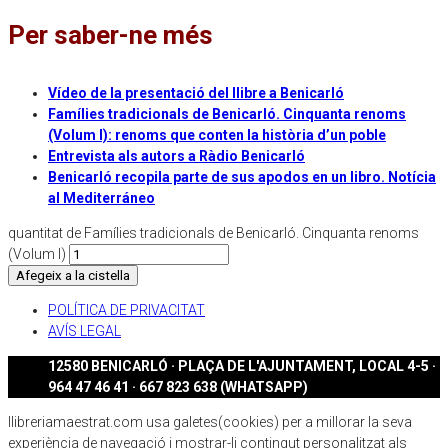
Per saber-ne més
Vídeo de la presentació del llibre a Benicarló
Famílies tradicionals de Benicarló. Cinquanta renoms
(Volum I): renoms que conten la història d’un poble
Entrevista als autors a Ràdio Benicarló
Benicarló recopila parte de sus apodos en un libro. Notícia
al Mediterráneo
quantitat de Famílies tradicionals de Benicarló. Cinquanta renoms
(Volum I)
Afegeix a la cistella
POLÍTICA DE PRIVACITAT
AVÍS LEGAL
12580 BENICARLÓ · PLAÇA DE L'AJUNTAMENT, LOCAL 4-5 ·
964 47 46 41 · 667 823 638 (WHATSAPP)
llibreriamaestrat.com usa galetes(cookies) per a millorar la seva
experiència de navegació i mostrar-li contingut personalitzat als