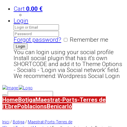
Cart
0,00
€
Login
Forgot password?
Remember me
You can login using your social profile
Install social plugin that has it's own
SHORTCODE and add it to Theme Options
- Socials - 'Login via Social network' field.
We recommend: Wordpress Social Login
Home
Botiga
Maestrat-Ports-Terres de
l'Ebre
Poblacions
Benicarló
Inici
/
Botiga
/
Maestrat-Ports-Terres de