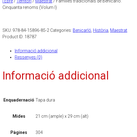
l'Ebre
/
Territori
/
Maestrat
/ Famílies tradicionals de Benicarló.
Cinquanta renoms (Volum I)
SKU:
978-84-15896-85-2
Categories:
Benicarló
,
Història
,
Maestrat
Product ID:
18787
Informació addicional
Ressenyes (0)
Informació addicional
Enquadernació
Tapa dura
Mides
21 cm (ample) x 29 cm (alt)
Pàgines
304