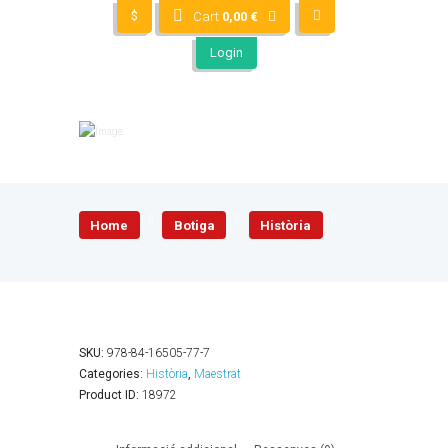
$
Cart
0,00
€
Login
Home
Botiga
Història
SKU:
978-84-16505-77-7
Categories:
Història
,
Maestrat
Product ID:
18972