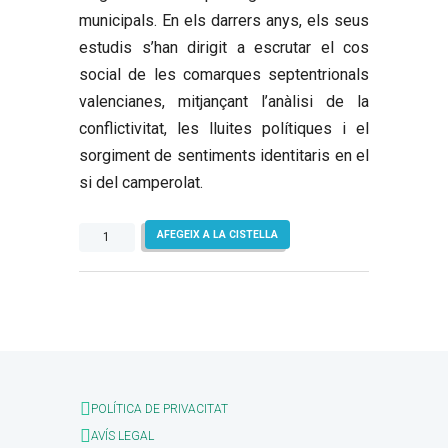
municipals. En els darrers anys, els seus
estudis s’han dirigit a escrutar el cos
social de les comarques septentrionals
valencianes, mitjançant l’anàlisi de la
conflictivitat, les lluites polítiques i el
sorgiment de sentiments identitaris en el
si del camperolat.
quantitat
AFEGEIX A LA CISTELLA
de
Els
orígens
del
Maestrat
històric
POLÍTICA DE PRIVACITAT
AVÍS LEGAL