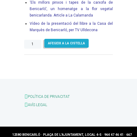
‘Els millors pinxos i tapes de la carxofa de
Benicarló’, un homenatge a la flor vegetal
benicarlanda. Article a La Calamanda
Vídeo de la presentació del llibre a la Casa del
Marquès de Benicarló, per TV Ulldecona
quantitat
AFEGEIX A LA CISTELLA
de
Els
millors
pinxos
i
tapes
de
la
POLÍTICA DE PRIVACITAT
carxofa
AVÍS LEGAL
de
Benicarló
12580 BENICARLÓ · PLAÇA DE L'AJUNTAMENT, LOCAL 4-5 · 964 47 46 41 · 667