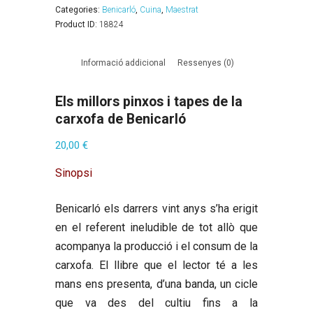
Categories:
Benicarló
,
Cuina
,
Maestrat
Product ID:
18824
Informació addicional
Ressenyes (0)
Els millors pinxos i tapes de la
carxofa de Benicarló
20,00
€
Sinopsi
Benicarló els darrers vint anys s’ha erigit
en el referent ineludible de tot allò que
acompanya la producció i el consum de la
carxofa. El llibre que el lector té a les
mans ens presenta, d’una banda, un cicle
que va des del cultiu fins a la