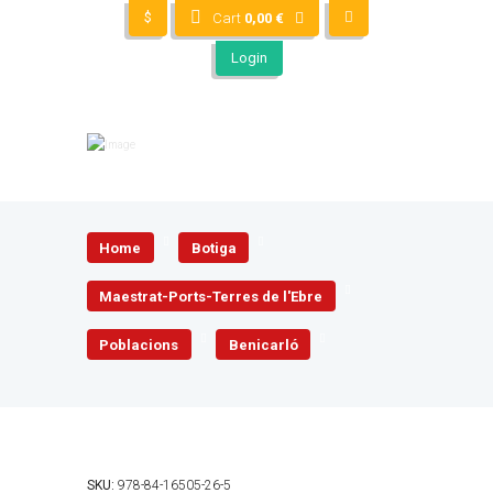
$
Cart
0,00
€
Login
Home
Botiga
Maestrat-Ports-Terres de l'Ebre
Poblacions
Benicarló
SKU:
978-84-16505-26-5