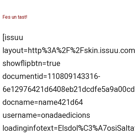
Fes un tast!
[issuu
layout=http%3A%2F%2Fskin.issuu.com
showflipbtn=true
documentid=110809143316-
6e12976421d6408eb21dcdfe5a9a00cd
docname=name421d64
username=onadaedicions
loadinginfotext=Elsdol%C3%A7osiSalta