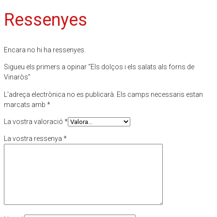
Ressenyes
Encara no hi ha ressenyes.
Sigueu els primers a opinar “Els dolços i els salats als forns de
Vinaròs”
L'adreça electrònica no es publicarà.
Els camps necessaris estan
marcats amb
*
La vostra valoració
*
La vostra ressenya
*