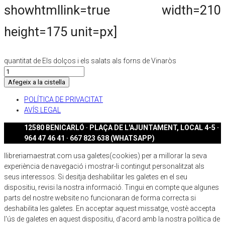
showhtmllink=true width=210
height=175 unit=px]
quantitat de Els dolços i els salats als forns de Vinaròs
Afegeix a la cistella
POLÍTICA DE PRIVACITAT
AVÍS LEGAL
12580 BENICARLÓ · PLAÇA DE L'AJUNTAMENT, LOCAL 4-5 ·
964 47 46 41 · 667 823 638 (WHATSAPP)
llibreriamaestrat.com usa galetes(cookies) per a millorar la seva
experiència de navegació i mostrar-li contingut personalitzat als
seus interessos. Si desitja deshabilitar les galetes en el seu
dispositiu, revisi la nostra informació. Tingui en compte que algunes
parts del nostre website no funcionaran de forma correcta si
deshabilita les galetes. En acceptar aquest missatge, vostè accepta
l'ús de galetes en aquest dispositiu, d'acord amb la nostra política de