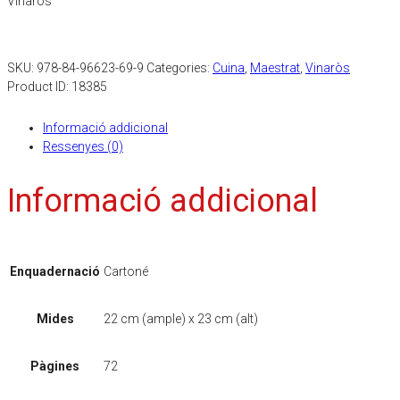
Vinaròs
SKU:
978-84-96623-69-9
Categories:
Cuina
,
Maestrat
,
Vinaròs
Product ID:
18385
Informació addicional
Ressenyes (0)
Informació addicional
Enquadernació
Cartoné
Mides
22 cm (ample) x 23 cm (alt)
Pàgines
72