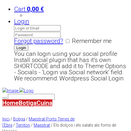
Cart
0,00
€
Login
Forgot password?
Remember me
You can login using your social profile
Install social plugin that has it's own
SHORTCODE and add it to Theme Options
- Socials - 'Login via Social network' field.
We recommend: Wordpress Social Login
Home
Botiga
Cuina
Inici
/
Botiga
/
Maestrat-Ports-Terres de
l'Ebre
/
Territori
/
Maestrat
/ Els dolços i els salats als forns de