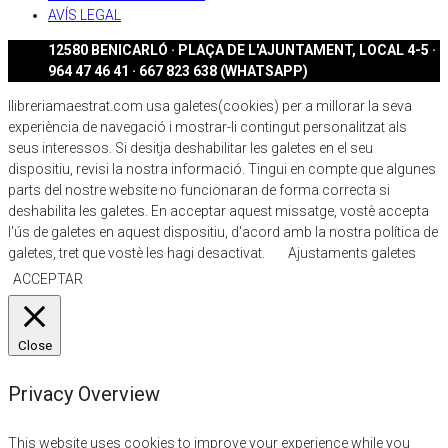
AVÍS LEGAL
12580 BENICARLÓ · PLAÇA DE L'AJUNTAMENT, LOCAL 4-5 ·
964 47 46 41 · 667 823 638 (WHATSAPP)
llibreriamaestrat.com usa galetes(cookies) per a millorar la seva
experiència de navegació i mostrar-li contingut personalitzat als
seus interessos. Si desitja deshabilitar les galetes en el seu
dispositiu, revisi la nostra informació. Tingui en compte que algunes
parts del nostre website no funcionaran de forma correcta si
deshabilita les galetes. En acceptar aquest missatge, vostè accepta
l'ús de galetes en aquest dispositiu, d'acord amb la nostra política de
galetes, tret que vostè les hagi desactivat.
Ajustaments galetes
ACCEPTAR
Close
Privacy Overview
This website uses cookies to improve your experience while you