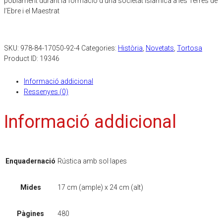
poblament durant la formació d’una societat islàmica a les Terres de
l’Ebre i el Maestrat
SKU:
978-84-17050-92-4
Categories:
Història
,
Novetats
,
Tortosa
Product ID:
19346
Informació addicional
Ressenyes (0)
Informació addicional
Enquadernació
Rústica amb sol·lapes
Mides
17 cm (ample) x 24 cm (alt)
Pàgines
480