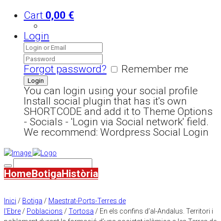
Cart
0,00
€
Login
Forgot password?
Remember me
You can login using your social profile
Install social plugin that has it's own
SHORTCODE and add it to Theme Options
- Socials - 'Login via Social network' field.
We recommend: Wordpress Social Login
Home
Botiga
Història
Inici
/
Botiga
/
Maestrat-Ports-Terres de
l'Ebre
/
Poblacions
/
Tortosa
/ En els confins d’al-Andalus. Territori i