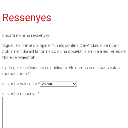
Ressenyes
Encara no hi ha ressenyes.
Sigueu els primers a opinar “En els confins d’al-Andalus. Territori i
poblament durant la formació d’una societat islàmica a les Terres de
l’Ebre i el Maestrat”
L'adreça electrònica no es publicarà.
Els camps necessaris estan
marcats amb
*
La vostra valoració
*
La vostra ressenya
*