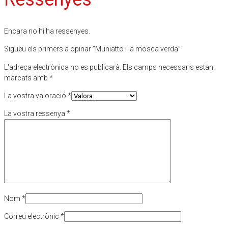
Encara no hi ha ressenyes.
Sigueu els primers a opinar “Muniatto i la mosca verda”
L'adreça electrònica no es publicarà.
Els camps necessaris estan
marcats amb
*
La vostra valoració
*
La vostra ressenya
*
Nom
*
Correu electrònic
*