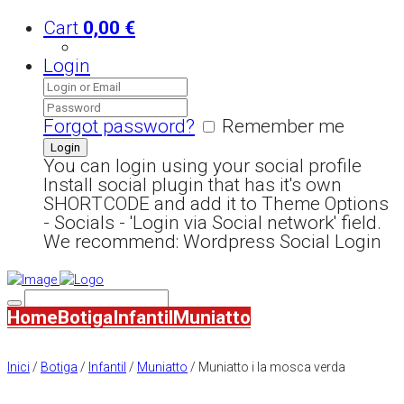
Cart
0,00
€
Login
Forgot password?
Remember me
You can login using your social profile
Install social plugin that has it's own
SHORTCODE and add it to Theme Options
- Socials - 'Login via Social network' field.
We recommend: Wordpress Social Login
Home
Botiga
Infantil
Muniatto
Inici
/
Botiga
/
Infantil
/
Muniatto
/ Muniatto i la mosca verda