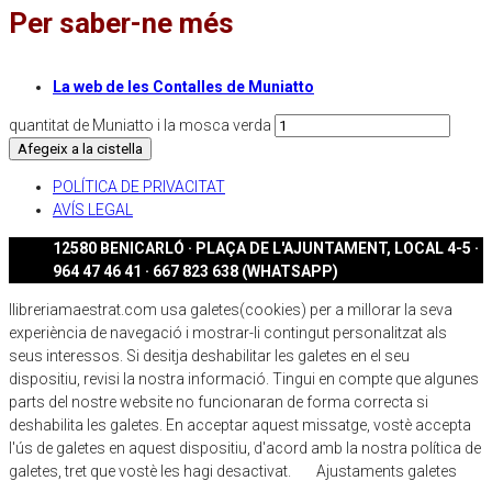
Per saber-ne més
La web de les Contalles de Muniatto
quantitat de Muniatto i la mosca verda
Afegeix a la cistella
POLÍTICA DE PRIVACITAT
AVÍS LEGAL
12580 BENICARLÓ · PLAÇA DE L'AJUNTAMENT, LOCAL 4-5 ·
964 47 46 41 · 667 823 638 (WHATSAPP)
llibreriamaestrat.com usa galetes(cookies) per a millorar la seva
experiència de navegació i mostrar-li contingut personalitzat als
seus interessos. Si desitja deshabilitar les galetes en el seu
dispositiu, revisi la nostra informació. Tingui en compte que algunes
parts del nostre website no funcionaran de forma correcta si
deshabilita les galetes. En acceptar aquest missatge, vostè accepta
l'ús de galetes en aquest dispositiu, d'acord amb la nostra política de
galetes, tret que vostè les hagi desactivat.
Ajustaments galetes