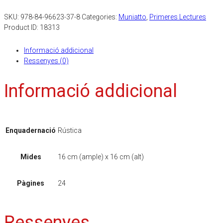
SKU:
978-84-96623-37-8
Categories:
Muniatto
,
Primeres Lectures
Product ID:
18313
Informació addicional
Ressenyes (0)
Informació addicional
Enquadernació
Rústica
Mides
16 cm (ample) x 16 cm (alt)
Pàgines
24
Ressenyes