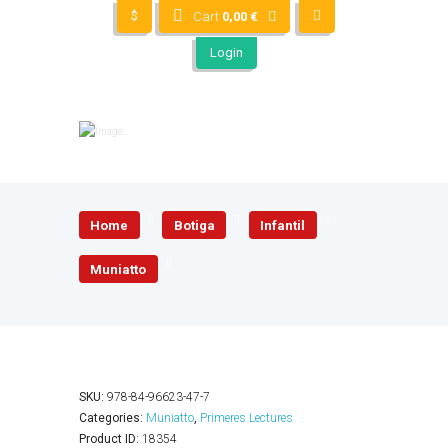
$
Cart
0,00
€
Login
Home
Botiga
Infantil
Muniatto
SKU:
978-84-96623-47-7
Categories:
Muniatto
,
Primeres Lectures
Product ID:
18354