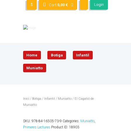
$
Login
Cart
0,00
€
Home
Botiga
Infantil
Muniatto
Inici
/
Botiga
/
Infantil
/
Muniatto
/ El Cagatió de
Muniatto
SKU:
978-84-16505-73-9
Categories:
Muniatto
,
Primeres Lectures
Product ID:
18903