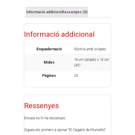
Informació addicional
Ressenyes (0)
Informació addicional
Enquadernació
Rústica amb solapes
16 cm (ample) x 16 cm
Mides
(alt)
Pàgines
24
Ressenyes
Encara no hi ha ressenyes.
Sigueu els primers a opinar “El Cagatió de Muniatto”