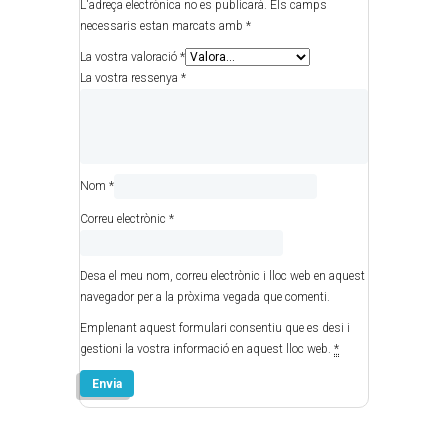
L'adreça electrònica no es publicarà.
Els camps
necessaris estan marcats amb
*
La vostra valoració
*
La vostra ressenya
*
Nom
*
Correu electrònic
*
Desa el meu nom, correu electrònic i lloc web en aquest
navegador per a la pròxima vegada que comenti.
Emplenant aquest formulari consentiu que es desi i
gestioni la vostra informació en aquest lloc web.
*