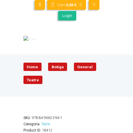
$
Cart
0,00
€
Login
Home
Botiga
General
Teatre
SKU:
978-84-96623-94-1
Categoria:
Teatre
Product ID:
18412