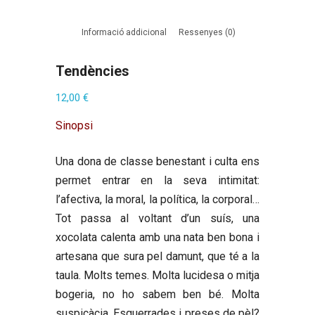
Informació addicional
Ressenyes (0)
Tendències
12,00
€
Sinopsi
Una dona de classe benestant i culta ens
permet entrar en la seva intimitat:
l’afectiva, la moral, la política, la corporal…
Tot passa al voltant d’un suís, una
xocolata calenta amb una nata ben bona i
artesana que sura pel damunt, que té a la
taula. Molts temes. Molta lucidesa o mitja
bogeria, no ho sabem ben bé. Molta
suspicàcia. Esguerrades i preses de pèl?