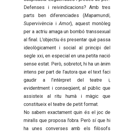
Defenses i reivindicacions? Amb tres
parts ben diferenciades (
Mapamundi
,
Supervivència
i
Amor
), aquest monòleg
per a actriu amaga un bombó transsexual
al final. L’objectiu és presentar què passa
ideològicament i social al principi del
segle xxi, en especial en una petita nació
sense estat. Però, sobretot, hi ha un ànim
intens per part de l’autora que el text faci
gaudir a l’intèrpret del teatre i,
evidentment i conseqüent, al públic que
assisteix al ritu humà i màgic que
constitueix el teatre de petit format.
No sabem exact
ament quin és el joc de
miralls que proposa l’obra. Però sí que hi
ha unes converses amb els filòsofs