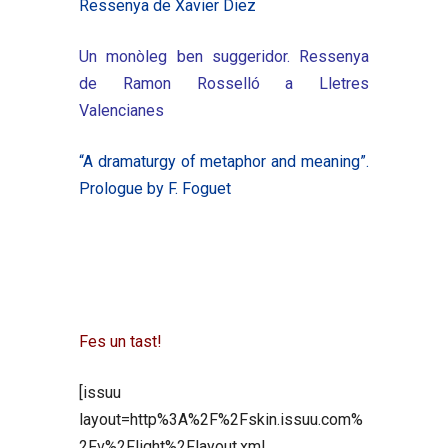
Ressenya de Xavier Diez
Un monòleg ben suggeridor. Ressenya
de Ramon Rosselló a Lletres
Valencianes
“A dramaturgy of metaphor and meaning”.
Prologue by F. Foguet
Fes un tast!
[issuu
layout=http%3A%2F%2Fskin.issuu.com%
2Fv%2Flight%2Flayout.xml