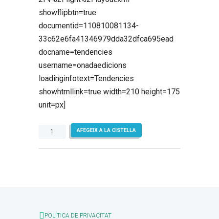
showflipbtn=true
documentid=110810081134-
33c62e6fa41346979dda32dfca695ead
docname=tendencies
username=onadaedicions
loadinginfotext=Tendencies
showhtmllink=true width=210 height=175
unit=px]
quantitat
AFEGEIX A LA CISTELLA
de
Tendències
POLÍTICA DE PRIVACITAT