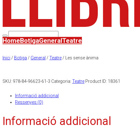
Home
Botiga
General
Teatre
Inici
/
Botiga
/
General
/
Teatre
/ Les sense ànima
SKU:
978-84-96623-61-3
Categoria:
Teatre
Product ID:
18361
Informació addicional
Ressenyes (0)
Informació addicional