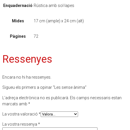
Enquadernació
Rústica amb sol·lapes
Mides
17 cm (ample) x 24 cm (alt)
Pàgines
72
Ressenyes
Encara no hi ha ressenyes.
Sigueu els primers a opinar “Les sense ànima”
L'adreça electrònica no es publicarà.
Els camps necessaris estan
marcats amb
*
La vostra valoració
*
La vostra ressenya
*