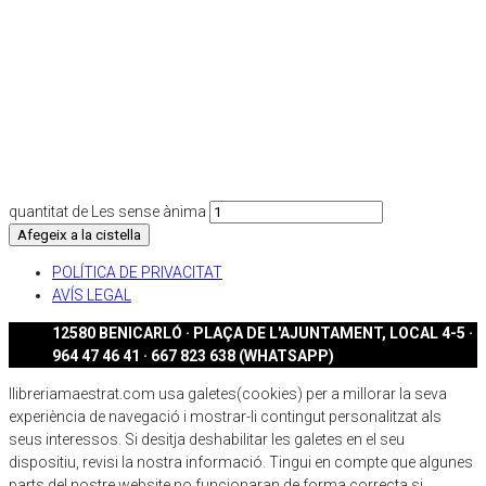
quantitat de Les sense ànima
Afegeix a la cistella
POLÍTICA DE PRIVACITAT
AVÍS LEGAL
12580 BENICARLÓ · PLAÇA DE L'AJUNTAMENT, LOCAL 4-5 ·
964 47 46 41 · 667 823 638 (WHATSAPP)
llibreriamaestrat.com usa galetes(cookies) per a millorar la seva
experiència de navegació i mostrar-li contingut personalitzat als
seus interessos. Si desitja deshabilitar les galetes en el seu
dispositiu, revisi la nostra informació. Tingui en compte que algunes
parts del nostre website no funcionaran de forma correcta si