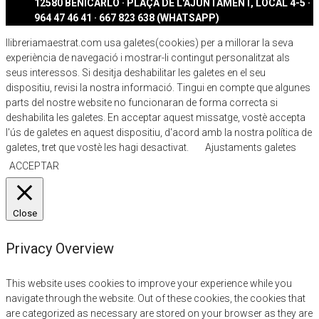
12580 BENICARLÓ · PLAÇA DE L'AJUNTAMENT, LOCAL 4-5 ·
964 47 46 41 · 667 823 638 (WHATSAPP)
llibreriamaestrat.com usa galetes(cookies) per a millorar la seva
experiència de navegació i mostrar-li contingut personalitzat als
seus interessos. Si desitja deshabilitar les galetes en el seu
dispositiu, revisi la nostra informació. Tingui en compte que algunes
parts del nostre website no funcionaran de forma correcta si
deshabilita les galetes. En acceptar aquest missatge, vostè accepta
l'ús de galetes en aquest dispositiu, d'acord amb la nostra política de
galetes, tret que vostè les hagi desactivat.
Ajustaments galetes
ACCEPTAR
Close
Privacy Overview
This website uses cookies to improve your experience while you
navigate through the website. Out of these cookies, the cookies that
are categorized as necessary are stored on your browser as they are