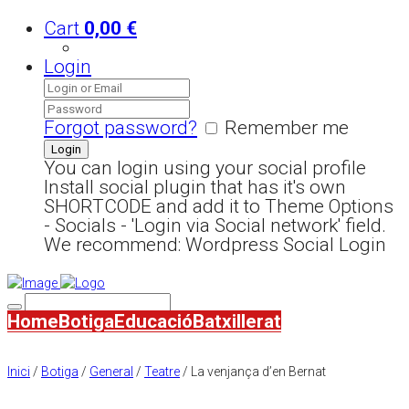
Cart
0,00
€
Login
Forgot password?
Remember me
You can login using your social profile
Install social plugin that has it's own
SHORTCODE and add it to Theme Options
- Socials - 'Login via Social network' field.
We recommend: Wordpress Social Login
Home
Botiga
Educació
Batxillerat
Inici
/
Botiga
/
General
/
Teatre
/ La venjança d’en Bernat