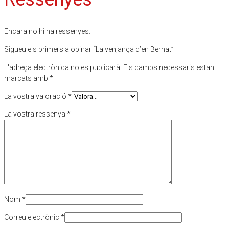
Encara no hi ha ressenyes.
Sigueu els primers a opinar “La venjança d’en Bernat”
L'adreça electrònica no es publicarà.
Els camps necessaris estan
marcats amb
*
La vostra valoració
*
La vostra ressenya
*
Nom
*
Correu electrònic
*