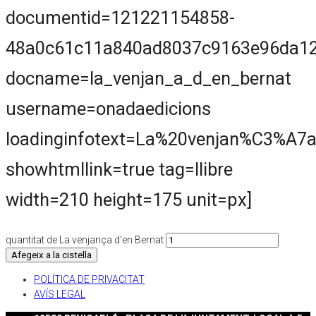
documentid=121221154858-
48a0c61c11a840ad8037c9163e96da1
docname=la_venjan_a_d_en_bernat
username=onadaedicions
loadinginfotext=La%20venjan%C3%A7
showhtmllink=true tag=llibre
width=210 height=175 unit=px]
quantitat de La venjança d’en Bernat
Afegeix a la cistella
POLÍTICA DE PRIVACITAT
AVÍS LEGAL