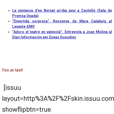
La venjança d’en Bernat arriba avui a Castelló (Sala de
Premsa Onada)
“Divertida sorpresa”. Ressenya de Mara Calabuig al
Levante-EMV
“Adoro el teatre en valencià”. Entrevista a Joan Molina al
Diari Información per Eneas González
Fes un tast!
[issuu
layout=http%3A%2F%2Fskin.issuu.com
showflipbtn=true