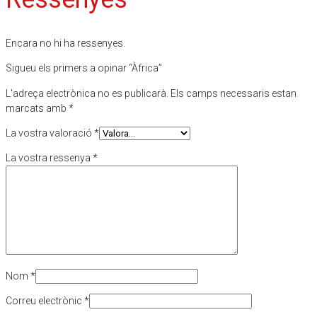
Encara no hi ha ressenyes.
Sigueu els primers a opinar “Àfrica”
L'adreça electrònica no es publicarà.
Els camps necessaris estan
marcats amb
*
La vostra valoració
*
La vostra ressenya
*
Nom
*
Correu electrònic
*