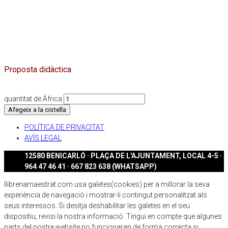
Proposta didàctica
quantitat de Àfrica
Afegeix a la cistella
POLÍTICA DE PRIVACITAT
AVÍS LEGAL
12580 BENICARLÓ · PLAÇA DE L'AJUNTAMENT, LOCAL 4-5 ·
964 47 46 41 · 667 823 638 (WHATSAPP)
llibreriamaestrat.com usa galetes(cookies) per a millorar la seva
experiència de navegació i mostrar-li contingut personalitzat als
seus interessos. Si desitja deshabilitar les galetes en el seu
dispositiu, revisi la nostra informació. Tingui en compte que algunes
parts del nostre website no funcionaran de forma correcta si