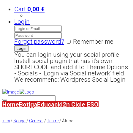
Cart
0,00
€
Login
Forgot password?
Remember me
You can login using your social profile
Install social plugin that has it's own
SHORTCODE and add it to Theme Options
- Socials - 'Login via Social network' field.
We recommend: Wordpress Social Login
Home
Botiga
Educació
2n Cicle ESO
Inici
/
Botiga
/
General
/
Teatre
/ Àfrica