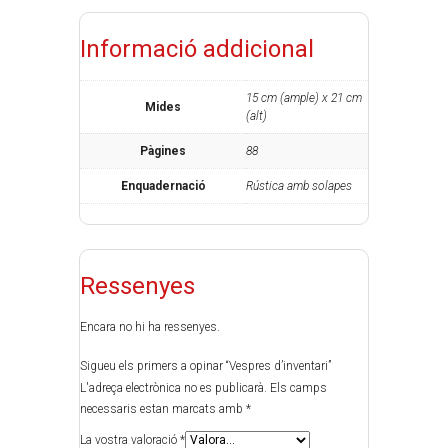
Informació addicional
15 cm (ample) x 21 cm
Mides
(alt)
Pàgines
88
Enquadernació
Rústica amb solapes
Ressenyes
Encara no hi ha ressenyes.
Sigueu els primers a opinar “Vespres d’inventari”
L'adreça electrònica no es publicarà.
Els camps
necessaris estan marcats amb
*
La vostra valoració
*