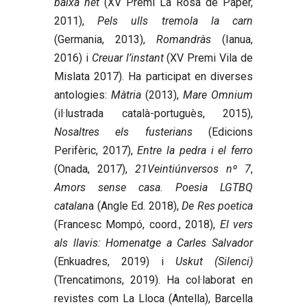
baixa net
(XV Premi La Rosa de Paper,
2011),
Pels ulls tremola la carn
(Germania, 2013),
Romandràs
(Ianua,
2016) i
Creuar l’instant
(XV Premi Vila de
Mislata 2017). Ha participat en diverses
antologies:
Màtria
(2013),
Mare Omnium
(il·lustrada català-portuguès, 2015),
Nosaltres els fusterians
(Edicions
Perifèric, 2017),
Entre la pedra i el ferro
(Onada, 2017),
21Veintiúnversos nº 7
,
Amors sense casa. Poesia LGTBQ
catalan
a (Angle Ed. 2018),
De Res poetica
(Francesc Mompó, coord., 2018),
El vers
als llavis: Homenatge a Carles Salvador
(Enkuadres, 2019) i
Uskut (Silenci)
(Trencatimons, 2019). Ha col·laborat en
revistes com La Lloca (Antella), Barcella