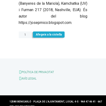
(Banyeres de la Mariola), Kamchatka (UV)
i Furman 217 (2018, Nashville, EUA). És
autor del blog
https://josepmico.blogspot.com.
quantitat
Afegeix a la cistella
de
Vespres
d’inventari
POLÍTICA DE PRIVACITAT
AVÍS LEGAL
12580 BENICARLÓ · PLAÇA DE L'AJUNTAMENT, LOCAL 4-5 · 964 47 46 41 · 667