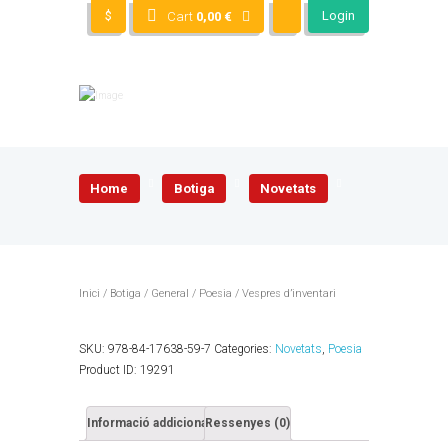
$
Login
Cart
0,00
€
Home
Botiga
Novetats
Inici
/
Botiga
/
General
/
Poesia
/ Vespres d’inventari
SKU:
978-84-17638-59-7
Categories:
Novetats
,
Poesia
Product ID:
19291
Informació addicional
Ressenyes (0)