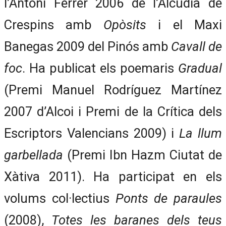
l’Antoni Ferrer 2006 de l’Alcúdia de
Crespins amb
Opòsits
i el Maxi
Banegas 2009 del Pinós amb
Cavall de
foc
. Ha publicat els poemaris
Gradual
(Premi Manuel Rodríguez Martínez
2007 d’Alcoi i Premi de la Crítica dels
Escriptors Valencians 2009) i
La llum
garbellada
(Premi Ibn Hazm Ciutat de
Xàtiva 2011). Ha participat en els
volums col·lectius
Ponts de paraules
(2008),
Totes les baranes dels teus