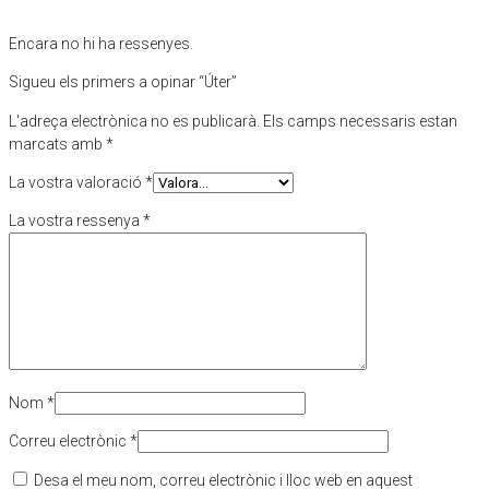
Encara no hi ha ressenyes.
Sigueu els primers a opinar “Úter”
L'adreça electrònica no es publicarà.
Els camps necessaris estan
marcats amb
*
La vostra valoració
*
La vostra ressenya
*
Nom
*
Correu electrònic
*
Desa el meu nom, correu electrònic i lloc web en aquest