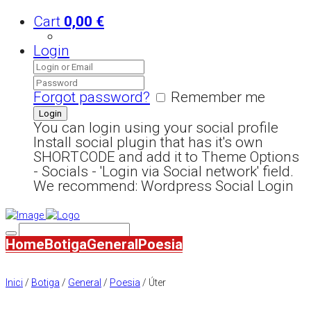
Cart
0,00
€
Login
Forgot password?
Remember me
You can login using your social profile
Install social plugin that has it's own
SHORTCODE and add it to Theme Options
- Socials - 'Login via Social network' field.
We recommend: Wordpress Social Login
Home
Botiga
General
Poesia
Inici
/
Botiga
/
General
/
Poesia
/ Úter