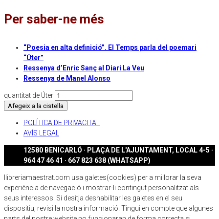
Per saber-ne més
“Poesia en alta definició”. El Temps parla del poemari
“Úter”
Ressenya d’Enric Sanç al Diari La Veu
Ressenya de Manel Alonso
quantitat de Úter
Afegeix a la cistella
POLÍTICA DE PRIVACITAT
AVÍS LEGAL
12580 BENICARLÓ · PLAÇA DE L'AJUNTAMENT, LOCAL 4-5 ·
964 47 46 41 · 667 823 638 (WHATSAPP)
llibreriamaestrat.com usa galetes(cookies) per a millorar la seva
experiència de navegació i mostrar-li contingut personalitzat als
seus interessos. Si desitja deshabilitar les galetes en el seu
dispositiu, revisi la nostra informació. Tingui en compte que algunes
parts del nostre website no funcionaran de forma correcta si