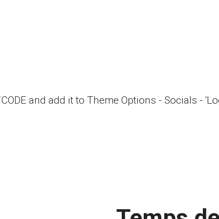
RTCODE and add it to Theme Options - Socials - 'L
Temps de