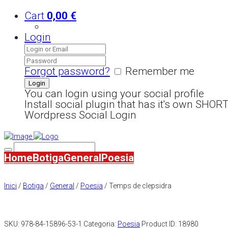
Cart
0,00
€
Login
Forgot password?
Remember me
You can login using your social profile
Install social plugin that has it's own SHO
Wordpress Social Login
Home
Botiga
General
Poesia
Inici
/
Botiga
/
General
/
Poesia
/ Temps de clepsidra
SKU:
978-84-15896-53-1
Categoria:
Poesia
Product ID:
18980