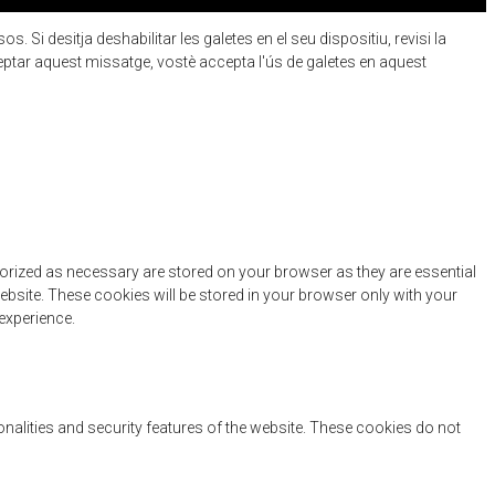
 Si desitja deshabilitar les galetes en el seu dispositiu, revisi la
eptar aquest missatge, vostè accepta l'ús de galetes en aquest
gorized as necessary are stored on your browser as they are essential
ebsite. These cookies will be stored in your browser only with your
experience.
onalities and security features of the website. These cookies do not