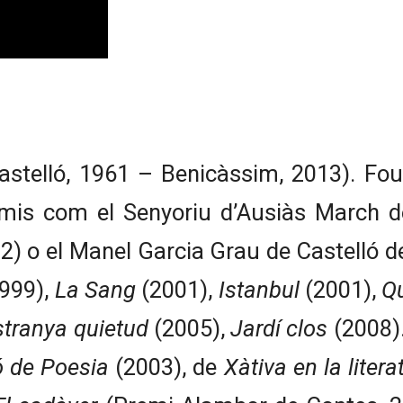
stelló, 1961 – Benicàssim, 2013). Fou m
s com el Senyoriu d’Ausiàs March de 
02) o el Manel Garcia Grau de Castelló d
999),
La Sang
(2001),
Istanbul
(2001),
Qu
tranya quietud
(2005),
Jardí clos
(2008)
 de Poesia
(2003), de
Xàtiva en la litera