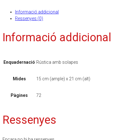
Informació addicional
Ressenyes (0)
Informació addicional
Enquadernació
Rústica amb solapes
Mides
15 cm (ample) x 21 cm (alt)
Pàgines
72
Ressenyes
Encara no hi ha ressenyes.