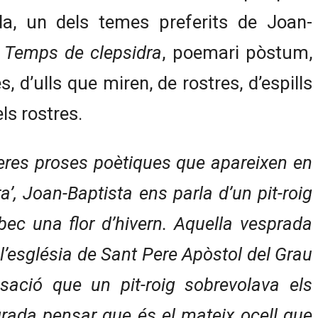
da, un dels temes preferits de Joan-
.
Temps de clepsidra
, poemari pòstum,
, d’ulls que miren, de rostres, d’espills
els rostres.
eres proses poètiques que apareixen en
’, Joan-Baptista ens parla d’un pit-roig
 bec una flor d’hivern. Aquella vesprada
 l’església de Sant Pere Apòstol del Grau
nsació que un pit-roig sobrevolava els
rada pensar que és el mateix ocell que