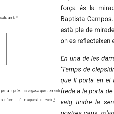
força és la mira
Baptista Campos
rcats amb
*
està ple de mirades
on es reflecteixen 
En una de les darr
‘Temps de clepsidra
que li porta en el
freda a la porta de
r per a la pròxima vegada que comenti.
tra informació en aquest lloc web.
*
vaig tindre la se
nostres caps, m’ag