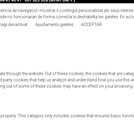
4 47 46 41 · 667 823 638 (WHATSAPP)
ncia de navegació i mostrar-li contingut personalitzat als seus interessos.
ite no funcionaran de forma correcta si deshabilita les galetes. En acc
 hagi desactivat.
Ajustaments galetes
ACCEPTAR
te through the website. Out of these cookies, the cookies that are cate
hird-party cookies that help us analyze and understand how you use this w
ting out of some of these cookies may have an effect on your browsing 
 properly. This category only includes cookies that ensures basic functi