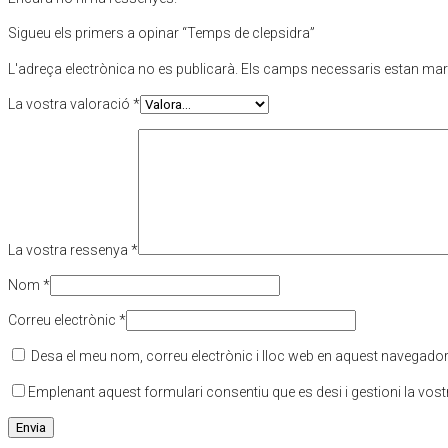
Sigueu els primers a opinar “Temps de clepsidra”
L'adreça electrònica no es publicarà.
Els camps necessaris estan ma
La vostra valoració
*
La vostra ressenya
*
Nom
*
Correu electrònic
*
Desa el meu nom, correu electrònic i lloc web en aquest navegado
Emplenant aquest formulari consentiu que es desi i gestioni la vos