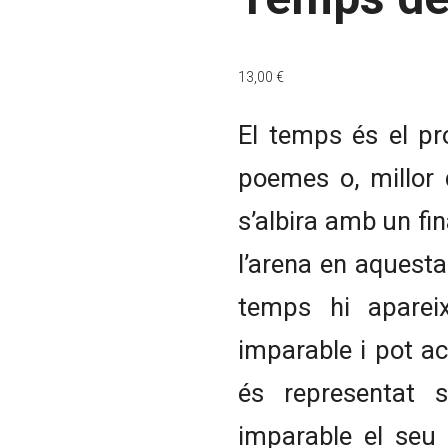
13,00
€
El temps és el pro
poemes o, millor 
s’albira amb un fin
l’arena en aquesta
temps hi aparei
imparable i pot a
és representat 
imparable el seu 