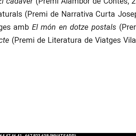
El cadàver
(Premi Alambor de Contes, 20
naturals (Premi de Narrativa Curta Jose
atges amb
El món en dotze postals
(Prem
cte
(Premi de Literatura de Viatges Vila