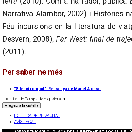
terra
(2010). Com a narrador, publicà
Narrativa Alambor, 2002) i Històries 
Féu incursions en la literatura de vi
Desvern, 2008),
Far West: final de traje
(2011).
Per saber-ne més
“Silenci romput”. Ressenya de Manel Alonso
quantitat de Temps de clepsidra
Afegeix a la cistella
POLÍTICA DE PRIVACITAT
AVÍS LEGAL