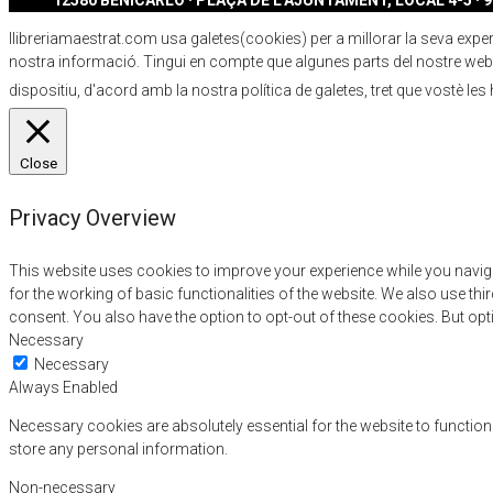
12580 BENICARLÓ · PLAÇA DE L'AJUNTAMENT, LOCAL 4-5 · 96
llibreriamaestrat.com usa galetes(cookies) per a millorar la seva experiè
nostra informació. Tingui en compte que algunes parts del nostre webs
dispositiu, d'acord amb la nostra política de galetes, tret que vostè les
Close
Privacy Overview
This website uses cookies to improve your experience while you naviga
for the working of basic functionalities of the website. We also use t
consent. You also have the option to opt-out of these cookies. But op
Necessary
Necessary
Always Enabled
Necessary cookies are absolutely essential for the website to function
store any personal information.
Non-necessary