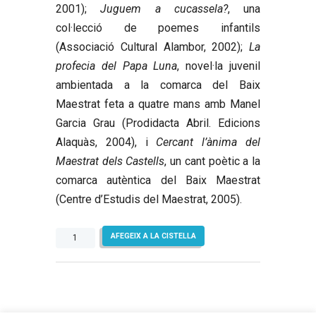
2001);
Juguem a cucassela?
, una
col·lecció de poemes infantils
(Associació Cultural Alambor, 2002);
La
profecia del Papa Luna
, novel·la juvenil
ambientada a la comarca del Baix
Maestrat feta a quatre mans amb Manel
Garcia Grau (Prodidacta Abril. Edicions
Alaquàs, 2004), i
Cercant l’ànima del
Maestrat dels Castells
, un cant poètic a la
comarca autèntica del Baix Maestrat
(Centre d’Estudis del Maestrat, 2005).
quantitat
AFEGEIX A LA CISTELLA
de
Paraules
menudes