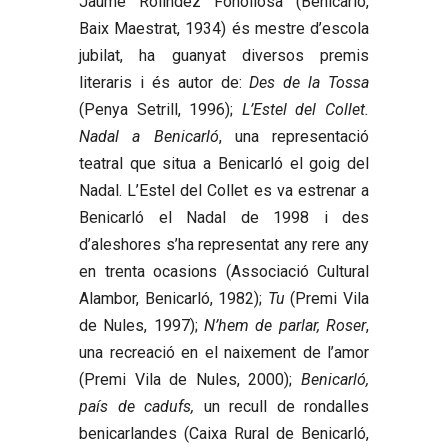
Jaume Rolíndez Fonollosa
(Benicarló,
Baix Maestrat, 1934) és mestre d’escola
jubilat, ha guanyat diversos premis
literaris i és autor de:
Des de la Tossa
(Penya Setrill, 1996);
L’Estel del Collet.
Nadal a Benicarló
, una representació
teatral que situa a Benicarló el goig del
Nadal. L’Estel del Collet es va estrenar a
Benicarló el Nadal de 1998 i des
d’aleshores s’ha representat any rere any
en trenta ocasions (Associació Cultural
Alambor, Benicarló, 1982);
Tu
(Premi Vila
de Nules, 1997);
N’hem de parlar, Roser
,
una recreació en el naixement de l’amor
(Premi Vila de Nules, 2000);
Benicarló,
país de cadufs,
un recull de rondalles
benicarlandes (Caixa Rural de Benicarló,