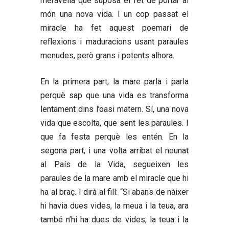
meravella que suposa el fet de portar al
món una nova vida. I un cop passat el
miracle ha fet aquest poemari de
reflexions i maduracions usant paraules
menudes, però grans i potents alhora.
En la primera part, la mare parla i parla
perquè sap que una vida es transforma
lentament dins l’oasi matern. Sí, una nova
vida que escolta, que sent les paraules. I
que fa festa perquè les entén. En la
segona part, i una volta arribat el nounat
al País de la Vida, segueixen les
paraules de la mare amb el miracle que hi
ha al braç. I dirà al fill: “Si abans de nàixer
hi havia dues vides, la meua i la teua, ara
també n’hi ha dues de vides, la teua i la