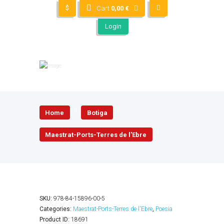
$
Cart
0,00
€
Login
Home
Botiga
Maestrat-Ports-Terres de l'Ebre
SKU:
978-84-15896-00-5
Categories:
Maestrat-Ports-Terres de l'Ebre
,
Poesia
Product ID:
18691