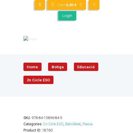
$
Cart
0,00
€
Login
Home
Botiga
Educació
2n Cicle ESO
SKU:
978-84-15896-84-5
Categories:
2n Cicle ESO
,
Batxillerat
,
Poesia
Product ID:
18760