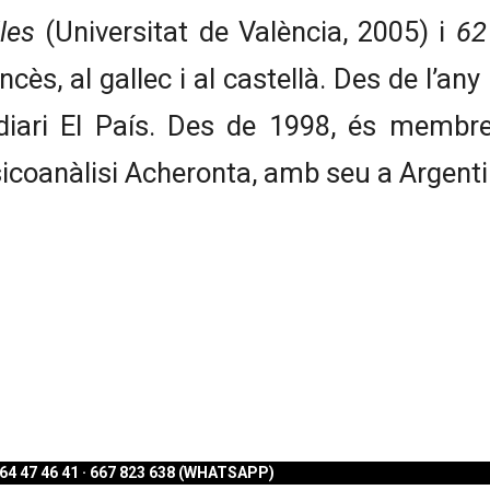
les
(Universitat de València, 2005) i
62
rancès, al gallec i al castellà. Des de l’
 diari El País. Des de 1998, és membre
psicoanàlisi Acheronta, amb seu a Argen
4 47 46 41 · 667 823 638 (WHATSAPP)