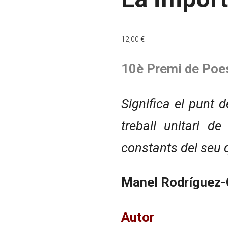
12,00
€
10è Premi de Poes
Significa el punt 
treball unitari d
constants del seu q
Manel Rodríguez-
Autor