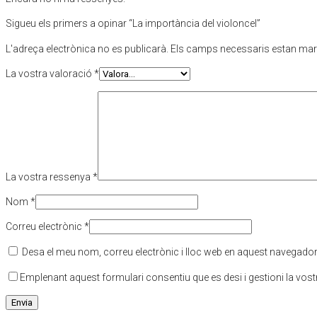
Sigueu els primers a opinar “La importància del violoncel”
L'adreça electrònica no es publicarà.
Els camps necessaris estan ma
La vostra valoració
*
La vostra ressenya
*
Nom
*
Correu electrònic
*
Desa el meu nom, correu electrònic i lloc web en aquest navegado
Emplenant aquest formulari consentiu que es desi i gestioni la vos