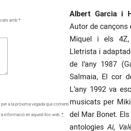
Albert Garcia i 
rcats amb
*
Autor de cançons d
Miquel i els 4Z,
Lletrista i adapta
de l’any 1987 (Ga
Salmaia, El cor d
L’any 1992 va esc
musicats per Miki
r per a la pròxima vegada que comenti.
del Mar Bonet. Els
tra informació en aquest lloc web.
*
antologies
Ai, Val