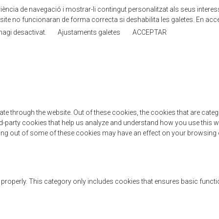
ncia de navegació i mostrar-li contingut personalitzat als seus interessos.
ite no funcionaran de forma correcta si deshabilita les galetes. En acc
 hagi desactivat.
Ajustaments galetes
ACCEPTAR
te through the website. Out of these cookies, the cookies that are cate
hird-party cookies that help us analyze and understand how you use this w
ting out of some of these cookies may have an effect on your browsing 
 properly. This category only includes cookies that ensures basic functi