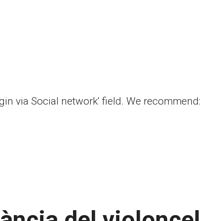
ogin via Social network' field. We recommend:
ància del violoncel