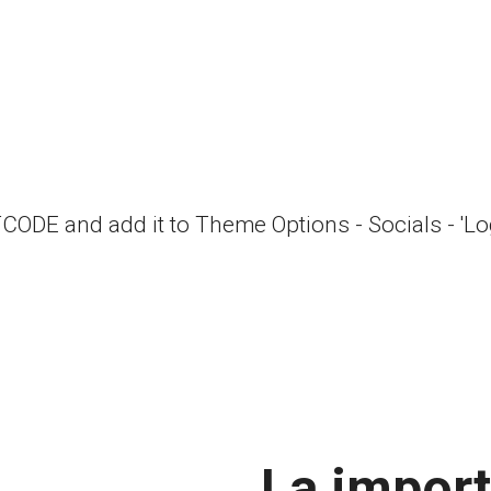
RTCODE and add it to Theme Options - Socials - 'L
La import