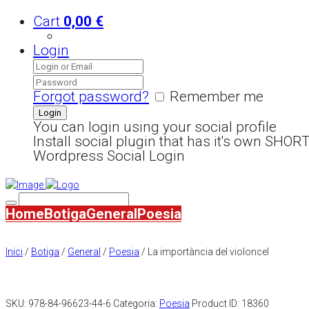
Cart
0,00
€
Login
Forgot password?
Remember me
You can login using your social profile
Install social plugin that has it's own SHO
Wordpress Social Login
Home
Botiga
General
Poesia
Inici
/
Botiga
/
General
/
Poesia
/ La importància del violoncel
SKU:
978-84-96623-44-6
Categoria:
Poesia
Product ID:
18360