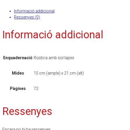
Informació addicional
Ressenyes (0)
Informació addicional
Enquadernació
Rústica amb sol·lapes
Mides
15 cm (ample) x 21 cm (alt)
Pàgines
72
Ressenyes
Encara no hi ha ressenyes.