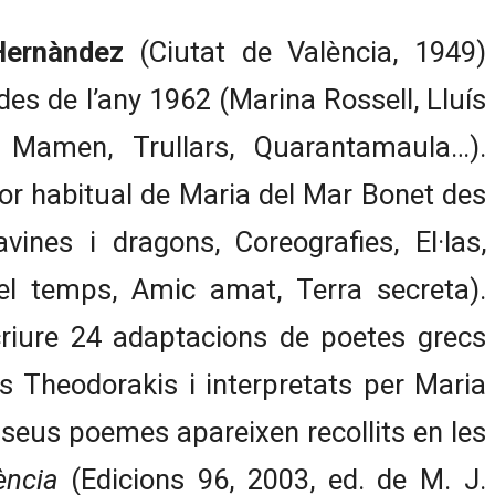
Hernàndez
(Ciutat de València, 1949)
es de l’any 1962 (Marina Rossell, Lluís
 Mamen, Trullars, Quarantamaula…).
dor habitual de Maria del Mar Bonet des
vines i dragons, Coreografies, El·las,
el temps, Amic amat, Terra secreta).
riure 24 adaptacions de poetes grecs
s Theodorakis i interpretats per Maria
 seus poemes apareixen recollits en les
ència
(Edicions 96, 2003, ed. de M. J.