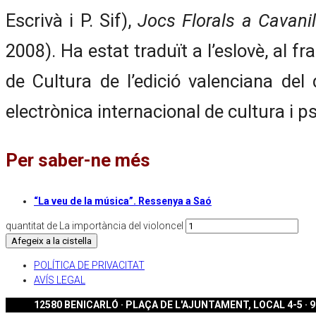
Escrivà i P. Sif),
Jocs Florals a Cavanil
2008). Ha estat traduït a l’eslovè, al f
de Cultura de l’edició valenciana del
electrònica internacional de cultura i 
Per saber-ne més
“La veu de la música”. Ressenya a Saó
quantitat de La importància del violoncel
Afegeix a la cistella
POLÍTICA DE PRIVACITAT
AVÍS LEGAL
12580 BENICARLÓ · PLAÇA DE L'AJUNTAMENT, LOCAL 4-5 · 96