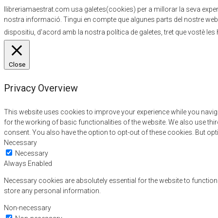
llibreriamaestrat.com usa galetes(cookies) per a millorar la seva experiè
nostra informació. Tingui en compte que algunes parts del nostre webs
dispositiu, d'acord amb la nostra política de galetes, tret que vostè les
Close
Privacy Overview
This website uses cookies to improve your experience while you naviga
for the working of basic functionalities of the website. We also use t
consent. You also have the option to opt-out of these cookies. But op
Necessary
Necessary
Always Enabled
Necessary cookies are absolutely essential for the website to function
store any personal information.
Non-necessary