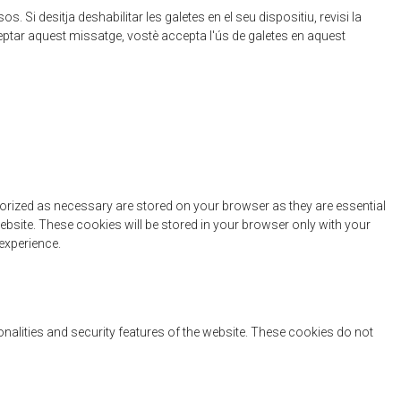
 Si desitja deshabilitar les galetes en el seu dispositiu, revisi la
eptar aquest missatge, vostè accepta l'ús de galetes en aquest
gorized as necessary are stored on your browser as they are essential
ebsite. These cookies will be stored in your browser only with your
experience.
onalities and security features of the website. These cookies do not