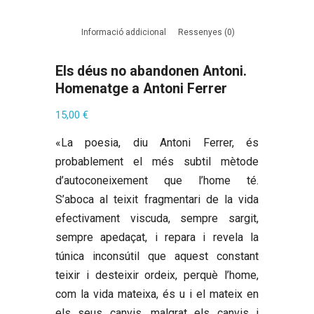
Informació addicional
Ressenyes (0)
Els déus no abandonen Antoni.
Homenatge a Antoni Ferrer
15,00
€
«La poesia, diu Antoni Ferrer, és
probablement el més subtil mètode
d’autoconeixement que l’home té.
S’aboca al teixit fragmentari de la vida
efectivament viscuda, sempre sargit,
sempre apedaçat, i repara i revela la
túnica inconsútil que aquest constant
teixir i desteixir ordeix, perquè l’home,
com la vida mateixa, és u i el mateix en
els seus canvis, malgrat els canvis i