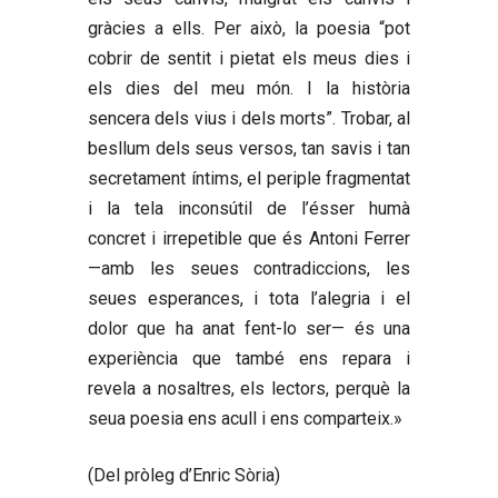
gràcies a ells. Per això, la poesia “pot
cobrir de sentit i pietat els meus dies i
els dies del meu món. I la història
sencera dels vius i dels morts”. Trobar, al
besllum dels seus versos, tan savis i tan
secretament íntims, el periple fragmentat
i la tela inconsútil de l’ésser humà
concret i irrepetible que és Antoni Ferrer
—amb les seues contradiccions, les
seues esperances, i tota l’alegria i el
dolor que ha anat fent-lo ser— és una
experiència que també ens repara i
revela a nosaltres, els lectors, perquè la
seua poesia ens acull i ens comparteix.»
(Del pròleg d’Enric Sòria)