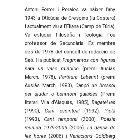
Antoni Ferrer i Perales
va nàixer l’any
1943 a l’Alcúdia de Crespins (la Costera)
i actualment viu a l’Eliana (Camp de Túria).
Va estudiar Filosofia i Teologia. Fou
professor de Secundària. És membre
des de 1978 del consell de redacció de
Saó. Ha publicat
Fragmentos con figuras
para un vaso minoico
(premi Ausiàs
March, 1978),
Partitura Laberint
(premi
Ausiàs March, 1983),
Cançó de bressol
per ajudar a benmorir galàxies
(Premi
literari Vila d’Alaquàs, 1985),
Bagatel·les
(1990),
Cant espiritual
(1992),
Pietà
(1993),
Cant temporal
(2000),
Poesia
reunida 1979-2006
(2006),
La dansa de
les hores
(2006) i
Variacions Goldberg