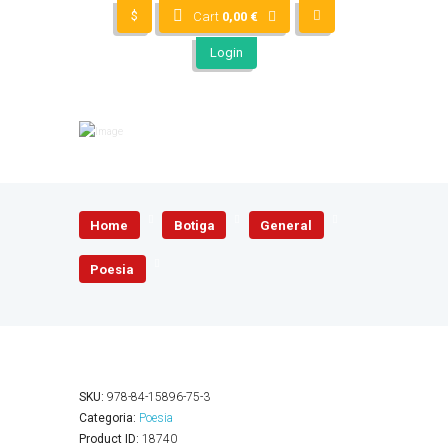
$
Cart
0,00
€
Login
Home
Botiga
General
Poesia
SKU:
978-84-15896-75-3
Categoria:
Poesia
Product ID:
18740