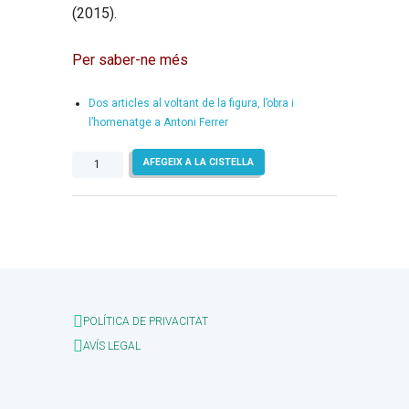
(2015).
Per saber-ne més
Dos articles al voltant de la figura, l’obra i
l’homenatge a Antoni Ferrer
quantitat
AFEGEIX A LA CISTELLA
de
Els
déus
no
abandonen
Antoni.
Homenatge
a
POLÍTICA DE PRIVACITAT
Antoni
AVÍS LEGAL
Ferrer