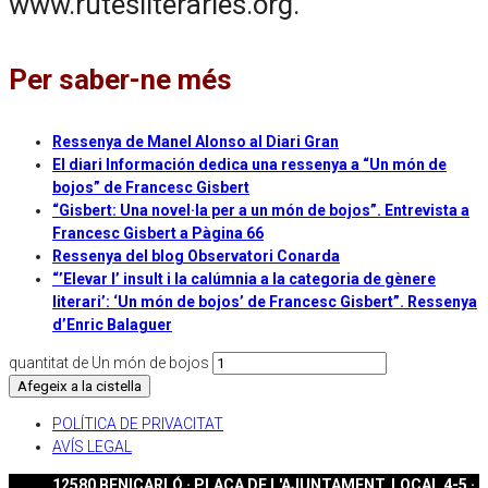
www.rutesliteraries.org.
Per saber-ne més
Ressenya de Manel Alonso al Diari Gran
El diari Información dedica una ressenya a “Un món de
bojos” de Francesc Gisbert
“Gisbert: Una novel·la per a un món de bojos”. Entrevista a
Francesc Gisbert a Pàgina 66
Ressenya del blog Observatori Conarda
“’Elevar l’ insult i la calúmnia a la categoria de gènere
literari’: ‘Un món de bojos’ de Francesc Gisbert”. Ressenya
d’Enric Balaguer
quantitat de Un món de bojos
Afegeix a la cistella
POLÍTICA DE PRIVACITAT
AVÍS LEGAL
12580 BENICARLÓ · PLAÇA DE L'AJUNTAMENT, LOCAL 4-5 ·