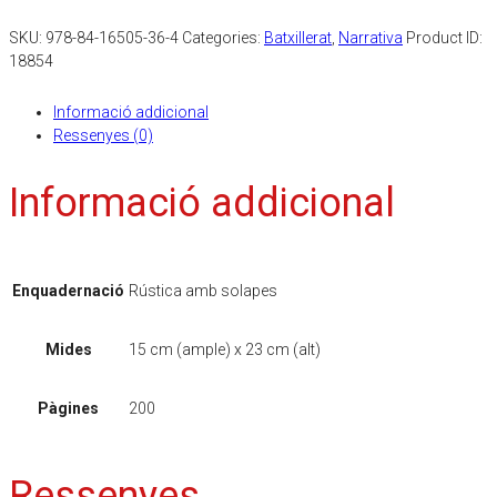
SKU:
978-84-16505-36-4
Categories:
Batxillerat
,
Narrativa
Product ID:
18854
Informació addicional
Ressenyes (0)
Informació addicional
Enquadernació
Rústica amb solapes
Mides
15 cm (ample) x 23 cm (alt)
Pàgines
200
Ressenyes