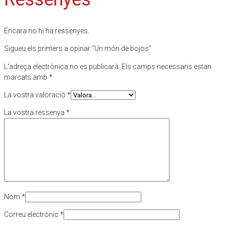
Encara no hi ha ressenyes.
Sigueu els primers a opinar “Un món de bojos”
L'adreça electrònica no es publicarà.
Els camps necessaris estan
marcats amb
*
La vostra valoració
*
La vostra ressenya
*
Nom
*
Correu electrònic
*