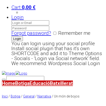
Cart
0,00
€
Login
Forgot password?
Remember me
You can login using your social profile
Install social plugin that has it's own
SHORTCODE and add it to Theme Options
- Socials - 'Login via Social network' field.
We recommend: Wordpress Social Login
Home
Botiga
Educació
Batxillerat
Inici
/
Botiga
/
General
/
Narrativa
/ Un món de bojos