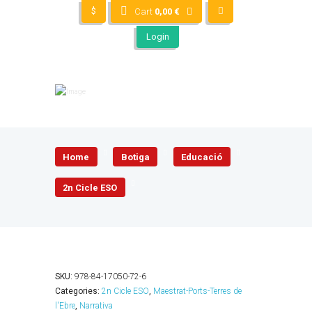
$
Cart
0,00
€
Login
Home
Botiga
Educació
2n Cicle ESO
SKU:
978-84-17050-72-6
Categories:
2n Cicle ESO
,
Maestrat-Ports-Terres de
l'Ebre
,
Narrativa