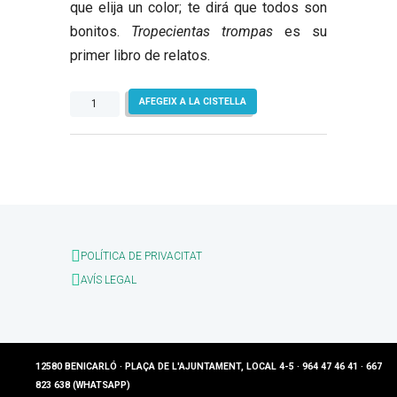
que elija un color; te dirá que todos son
bonitos.
Tropecientas trompas
es su
primer libro de relatos.
quantitat
AFEGEIX A LA CISTELLA
de
Tropecientas
trompas.
Microrrelatos
POLÍTICA DE PRIVACITAT
AVÍS LEGAL
12580 BENICARLÓ · PLAÇA DE L'AJUNTAMENT, LOCAL 4-5 · 964 47 46 41 · 667
823 638 (WHATSAPP)