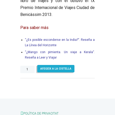
libro de viajes y con él obtuvo el IX
Premio Internacional de Viajes Ciudad de
Benicàssim 2013.
Para saber más
“¿Es posible esconder
se en la India?”. Reseña a
La Línea del Horizonte
“¿Mango con pimienta. Un viaje a Kerala”.
Reseña a Leer y Viajar
quantitat
AFEGEIX A LA CISTELLA
de
Mango
con
pimienta.
Un
viaje
a
Kerala
POLÍTICA DE PRIVACITAT