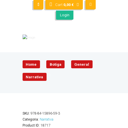
$
Cart
0,00
€
Login
Home
Botiga
General
Narrativa
SKU:
978-84-15896-59-3
Categoria:
Narrativa
Product ID:
18717