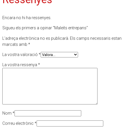
Encara no hi ha ressenyes.
Sigueu els primers a opinar “Maleïts entrepans”
L'adreça electrònica no es publicarà.
Els camps necessaris estan
marcats amb
*
La vostra valoració
*
La vostra ressenya
*
Nom
*
Correu electrònic
*