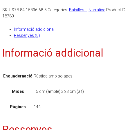
SKU:
978-84-15896-68-5
Categories:
Batxillerat
,
Narrativa
Product ID:
18780
Informació addicional
Ressenyes (0)
Informació addicional
Enquadernació
Rústica amb solapes
Mides
15 cm (ample) x 23 cm (alt)
Pàgines
144
Ressenyes