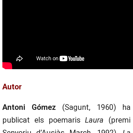
Autor
Antoni Gómez
(Sagunt, 1960) ha
publicat els poemaris
Laura
(premi
Senyoriu d’Ausiàs March, 1992),
La