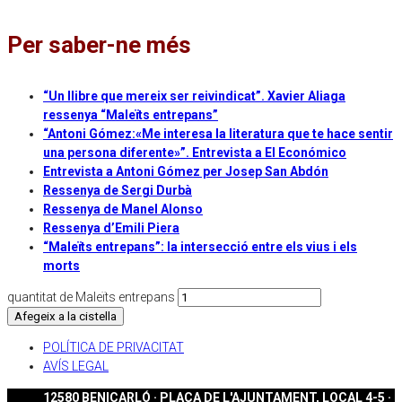
Per saber-ne més
“Un llibre que mereix ser reivindicat”. Xavier Aliaga
ressenya “Maleïts entrepans”
“Antoni Gómez:«Me interesa la literatura que te hace sentir
una persona diferente»”. Entrevista a El Económico
Entrevista a Antoni Gómez per Josep San Abdón
Ressenya de Sergi Durbà
Ressenya de Manel Alonso
Ressenya d’Emili Piera
“Maleïts entrepans”: la intersecció entre els vius i els
morts
quantitat de Maleïts entrepans
Afegeix a la cistella
POLÍTICA DE PRIVACITAT
AVÍS LEGAL
12580 BENICARLÓ · PLAÇA DE L'AJUNTAMENT, LOCAL 4-5 ·