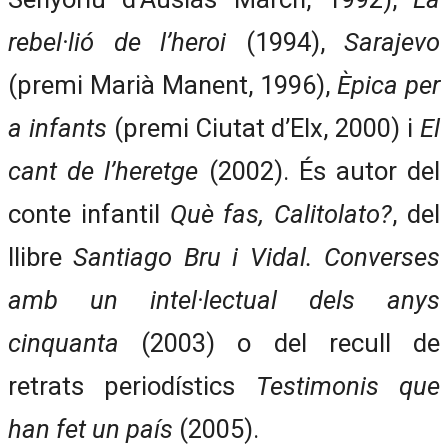
rebel·lió de l’heroi
(1994),
Sarajevo
(premi Marià Manent, 1996),
Èpica per
a infants
(premi Ciutat d’Elx, 2000) i
El
cant de l’heretge
(2002). És autor del
conte infantil
Què fas, Calitolato?
, del
llibre
Santiago Bru i Vidal. Converses
amb un intel·lectual dels anys
cinquanta
(2003) o del recull de
retrats periodístics
Testimonis que
han fet un país
(2005).