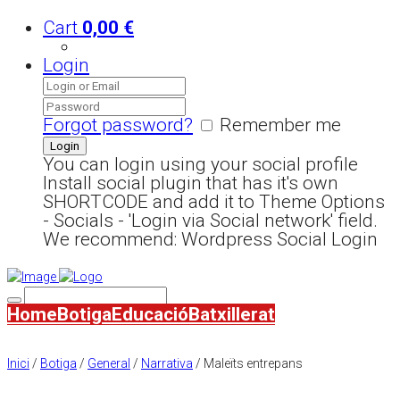
Cart
0,00
€
Login
Forgot password?
Remember me
You can login using your social profile
Install social plugin that has it's own
SHORTCODE and add it to Theme Options
- Socials - 'Login via Social network' field.
We recommend: Wordpress Social Login
Home
Botiga
Educació
Batxillerat
Inici
/
Botiga
/
General
/
Narrativa
/ Maleïts entrepans